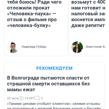
тебя боюсь! Ради чего
возьмут с 4000
отложили прокат
нам готовит н
«Человека-паука» —
налоговый зако
отзыв о фильме про
коснется импор
«человека-булку»
даже репетито
Надежда Губарь
Анастасия Зав
РЕКОМЕНДУЕМ
В Волгограде пытаются спасти от
страшной смерти оставшихся без
мамы ежат
22 часа
14 307
2
«Такими ценами отобьют клиентов»: свежие отзывы
на популярный у жителей Башкирии курорт и бассейн