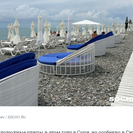
ич / SOCHI1.RU
олюдные улицы в этом году в Сочи, но особенно в Си