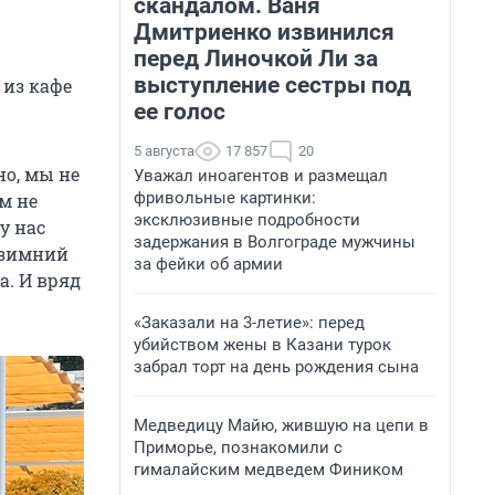
скандалом. Ваня
Дмитриенко извинился
перед Линочкой Ли за
выступление сестры под
 из кафе
ее голос
5 августа
17 857
20
но, мы не
Уважал иноагентов и размещал
фривольные картинки:
м не
эксклюзивные подробности
у нас
задержания в Волгограде мужчины
в зимний
за фейки об армии
а. И вряд
«Заказали на 3-летие»: перед
убийством жены в Казани турок
забрал торт на день рождения сына
Медведицу Майю, жившую на цепи в
Приморье, познакомили с
гималайским медведем Фиником