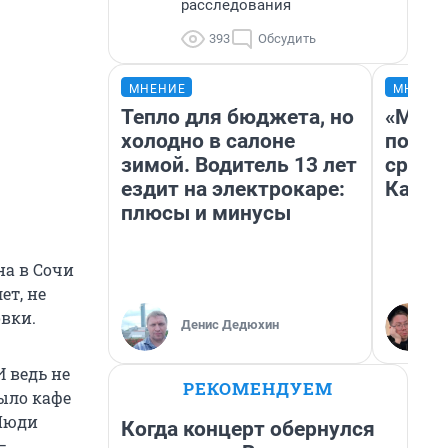
расследования
393
Обсудить
МНЕНИЕ
МНЕНИ
Тепло для бюджета, но
«Маши
холодно в салоне
полет
зимой. Водитель 13 лет
сравн
ездит на электрокаре:
Казах
плюсы и минусы
на в Сочи
ет, не
вки.
Денис Дедюхин
И ведь не
РЕКОМЕНДУЕМ
было кафе
 Люди
Когда концерт обернулся
—