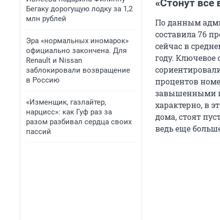
«Стонут все 
Бегаку дорогущую лодку за 1,2
млн рублей
По данным адми
составила 76 пр
Эра «нормальных иномарок»
сейчас в средне
официально закончена. Для
году. Ключевое 
Renault и Nissan
сориентировали
заблокировали возвращение
в Россию
процентов номер
завышенными це
«Изменщик, газлайтер,
характерно, в э
нарцисс»: как Гуф раз за
дома, стоят пу
разом разбивал сердца своих
ведь еще больш
пассий