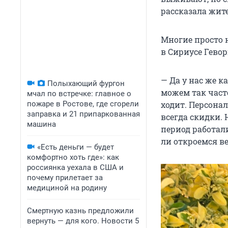
рассказала жит
Многие просто н
в Сириусе Гевор
— Да у нас же 
Полыхающий фургон
можем так част
мчал по встречке: главное о
пожаре в Ростове, где сгорели
ходит. Персонал
заправка и 21 припаркованная
всегда скидки. 
машина
период работали
ли откроемся ве
«Есть деньги — будет
комфортно хоть где»: как
россиянка уехала в США и
почему прилетает за
медициной на родину
Смертную казнь предложили
вернуть — для кого. Новости 5