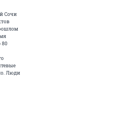
й Сочи
ктов
прошлом
емя
 80
то
стевые
ло. Люди