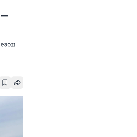
 —
сезон