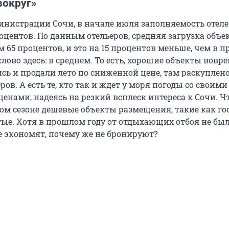
вокруг»
нистрации Сочи, в начале июля заполняемость отеле
оцентов. По данным отельеров, средняя загрузка объе
м 65 процентов, и это на 15 процентов меньше, чем в 
слово здесь: в среднем. То есть, хорошие объекты вовр
сь и продали лето по сниженной цене, там раскуплено
ов. А есть те, кто так и ждет у моря погоды со своими
нами, надеясь на резкий всплеск интереса к Сочи. Ч
том сезоне дешевые объекты размещения, такие как го
стые. Хотя в прошлом году от отдыхающих отбоя не бы
е экономят, почему же не бронируют?