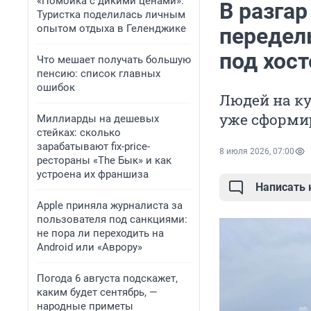
«Помойка с дикими ценами».
В разгар
Туристка поделилась личным
опытом отдыха в Геленджике
передел
под хос
Что мешает получать большую
пенсию: список главных
ошибок
Людей на ку
уже сформир
Миллиарды на дешевых
стейках: сколько
зарабатывают fix-price-
8 июля 2026, 07:00
рестораны «The Бык» и как
устроена их франшиза
Написать
Apple приняла журналиста за
пользователя под санкциями:
не пора ли переходить на
Android или «Аврору»
Погода 6 августа подскажет,
каким будет сентябрь, —
народные приметы