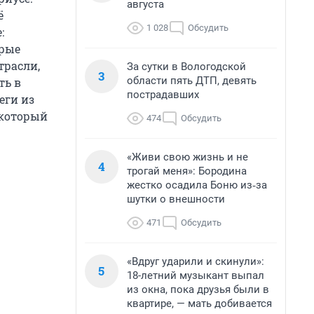
августа
ё
1 028
Обсудить
:
орые
трасли,
За сутки в Вологодской
3
области пять ДТП, девять
ть в
пострадавших
еги из
 который
474
Обсудить
«Живи свою жизнь и не
4
трогай меня»: Бородина
жестко осадила Боню из‑за
шутки о внешности
471
Обсудить
«Вдруг ударили и скинули»:
5
18-летний музыкант выпал
из окна, пока друзья были в
квартире, — мать добивается