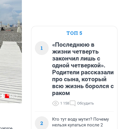
ТОП 5
«Последнюю в
1
жизни четверть
закончил лишь с
одной четверкой».
Родители рассказали
про сына, который
всю жизнь боролся с
раком
1 158
Обсудить
Кто тут воду мутит? Почему
2
нельзя купаться после 2
риусе.