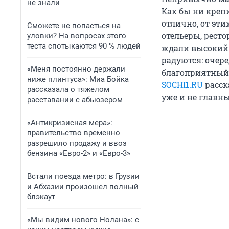
не знали
Как бы ни крепи
отлично, от эти
Сможете не попасться на
отельеры, рест
уловки? На вопросах этого
теста спотыкаются 90 % людей
ждали высокий 
радуются: очере
«Меня постоянно держали
благоприятный с
ниже плинтуса»: Миа Бойка
SOCHI1.RU
расск
рассказала о тяжелом
уже и не главн
расставании с абьюзером
«Антикризисная мера»:
правительство временно
разрешило продажу и ввоз
бензина «Евро-2» и «Евро-3»
Встали поезда метро: в Грузии
и Абхазии произошел полный
блэкаут
«Мы видим нового Нолана»: с