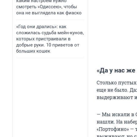
каким настроем нужно
смотреть «Одиссею», чтобы
она не выглядела как фиаско
«Год они дрались»: как
сложилась судьба мейн-кунов,
которых пристраивали в
добрые руки. 10 приветов от
больших кошек
«Да у нас же
Столько пустых
еще не было. Да
выдерживают и 
— Мы искали в С
нашли. На набер
«Портофино» — 
выживают, но ск