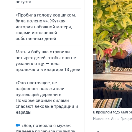
августа
«Пробила голову ковшиком,
била поленом». Жуткая
история набожной матери,
годами истязавшей
собственных детей
Мать и бабушка отравили
четырех детей, чтобы они не
уехали к отцу, — тела
пролежали в квартире 13 дней
«Оно настоящее, не
пафосное»: как жители
пустеющей деревни в
Поморье своими силами
спасают вековые традиции и
наряды
В прошлом году был ре
Источник: 
Анна Грицев
«Всё, потеряла я мужа»:
Ивлеева подарила Филиппу