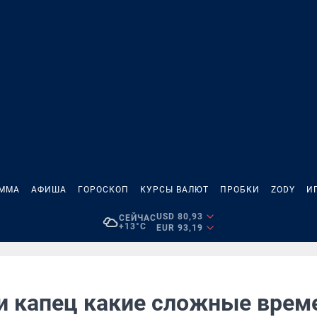
АММА
АФИША
ГОРОСКОП
КУРСЫ ВАЛЮТ
ПРОБКИ
ZODY
И
USD 80,93
СЕЙЧАС
+13°C
EUR 93,19
и капец какие сложные врем