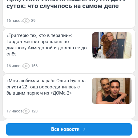
суток: что случилось на самом деле
16 часов
89
«Триггерю тех, кто в терапии»:
Гордон жестко прошлась по
диагнозу Ахмедовой и довела ее до
слёз
16 часов
166
«Моя любимая пара!»: Ольга Бузова
спустя 22 года воссоединилась с
бывшим парнем из «ДОМа-2»
17 часов
123
Создал миллиардный бизнес и
Все новости
встречался с Путиным. Что