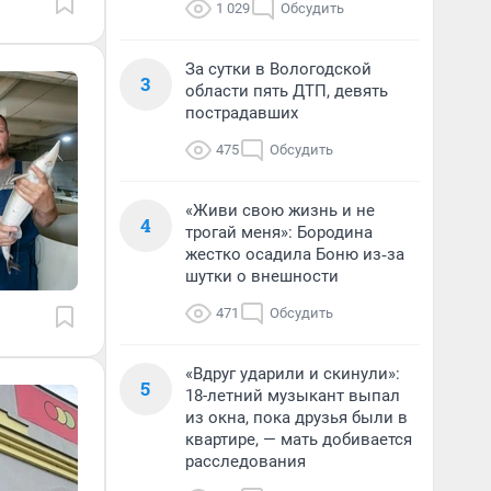
1 029
Обсудить
За сутки в Вологодской
3
области пять ДТП, девять
пострадавших
475
Обсудить
«Живи свою жизнь и не
4
трогай меня»: Бородина
жестко осадила Боню из‑за
шутки о внешности
471
Обсудить
«Вдруг ударили и скинули»:
5
18-летний музыкант выпал
из окна, пока друзья были в
квартире, — мать добивается
расследования