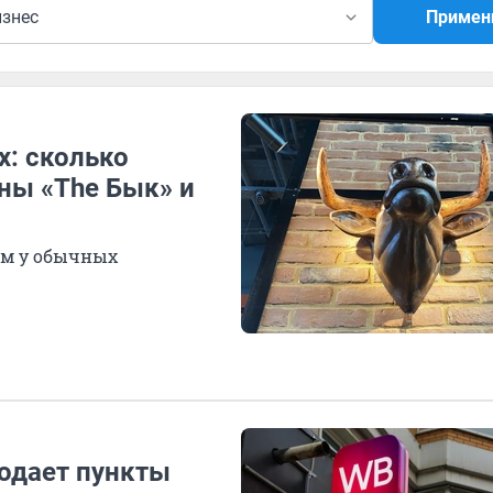
изнес
Примен
: сколько
аны «The Бык» и
ем у обычных
родает пункты