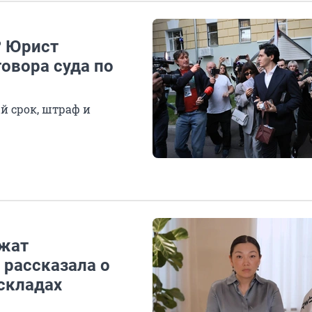
? Юрист
овора суда по
й срок, штраф и
ежат
 рассказала о
складах