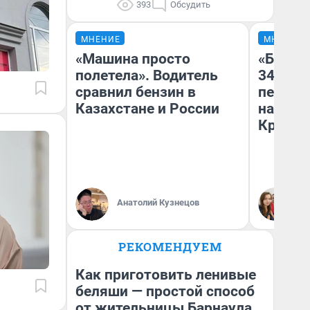
393
Обсудить
МНЕНИЕ
МНЕНИЕ
«Машина просто
«Был т
полетела». Водитель
349 ру
сравнил бензин в
педаго
Казахстане и России
на биле
Крым н
Анатолий Кузнецов
Ан
РЕКОМЕНДУЕМ
Как приготовить ленивые
беляши — простой способ
от жительницы Барнаула