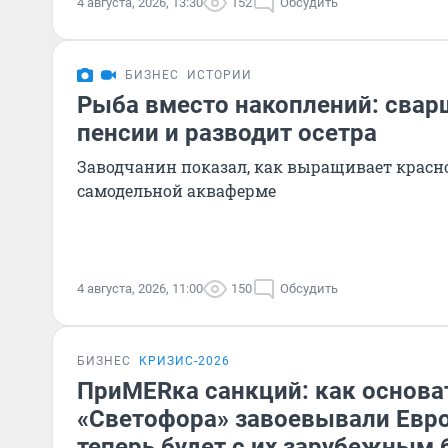
4 августа, 2026, 13:30
152
Обсудить
БИЗНЕС
ИСТОРИИ
Рыба вместо накоплений: свар
пенсии и разводит осетра
Заводчанин показал, как выращивает крас
самодельной акваферме
4 августа, 2026, 11:00
150
Обсудить
БИЗНЕС
КРИЗИС-2026
ПриMERка санкций: как основа
«Светофора» завоевывали Евро
теперь будет с их зарубежным