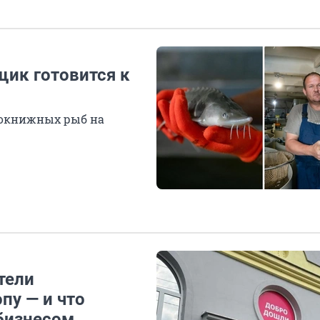
щик готовится к
нокнижных рыб на
тели
пу — и что
 бизнесом