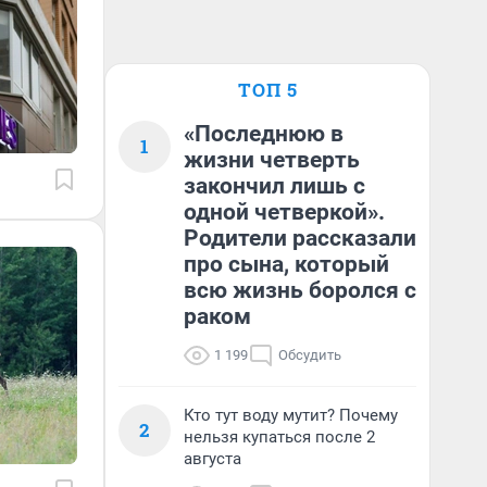
ТОП 5
«Последнюю в
1
жизни четверть
закончил лишь с
одной четверкой».
Родители рассказали
про сына, который
всю жизнь боролся с
раком
1 199
Обсудить
Кто тут воду мутит? Почему
2
нельзя купаться после 2
августа