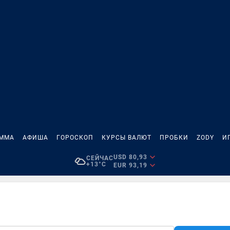
АММА
АФИША
ГОРОСКОП
КУРСЫ ВАЛЮТ
ПРОБКИ
ZODY
И
USD 80,93
СЕЙЧАС
+13°C
EUR 93,19