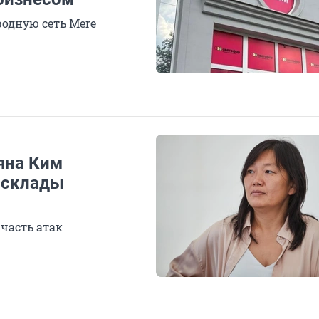
одную сеть Mere
яна Ким
а склады
часть атак