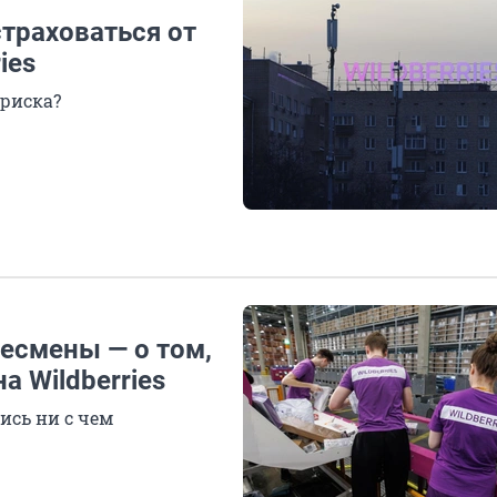
страховаться от
ies
 риска?
несмены — о том,
а Wildberries
ись ни с чем