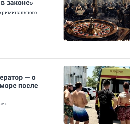
 в законе»
м криминального
ератор — о
море после
век