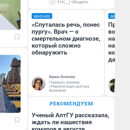
314
Обсудить
МНЕНИЕ
МНЕНИЕ
«Спуталась речь, понес
Продаш
пургу». Врач — о
возьмут
смертельном диагнозе,
нам го
который сложно
налого
обнаружить
коснет
даже р
Ирина Волкова
Главврач клиники
Ан
«Реабилитация доктора
Волковой»
РЕКОМЕНДУЕМ
Ученый АлтГУ рассказала,
ждать ли нашествия
комаров в августе