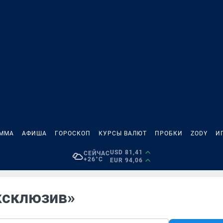
АММА
АФИША
ГОРОСКОП
КУРСЫ ВАЛЮТ
ПРОБКИ
ZODY
И
USD 81,41
СЕЙЧАС
+26°C
EUR 94,06
ксклюзив»