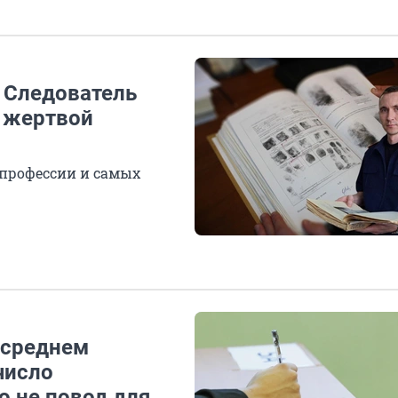
. Следователь
я жертвой
 профессии и самых
 среднем
число
о не повод для