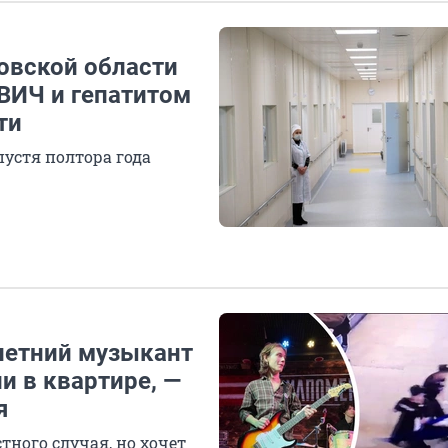
товской области
ВИЧ и гепатитом
ти
пустя полтора года
-летний музыкант
и в квартире, —
я
тного случая, но хочет