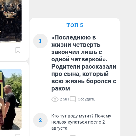
ТОП 5
«Последнюю в
1
жизни четверть
закончил лишь с
одной четверкой».
Родители рассказали
про сына, который
всю жизнь боролся с
раком
2 581
Обсудить
Кто тут воду мутит? Почему
2
нельзя купаться после 2
августа