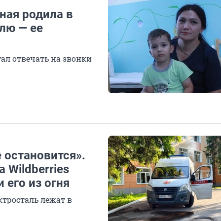
ная родила в
олю — ее
тал отвечать на звонки
 остановится».
Wildberries
 его из огня
ктросталь лежат в