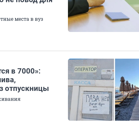
тные места в вуз
ся в 7000»:
ива,
аз отпускницы
ыживания