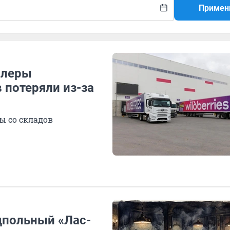
Примен
ллеры
 потеряли из-за
ы со складов
дпольный «Лас-