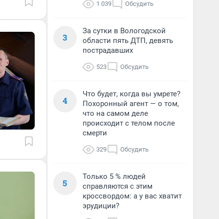
1 039
Обсудить
За сутки в Вологодской
3
области пять ДТП, девять
пострадавших
523
Обсудить
Что будет, когда вы умрете?
4
Похоронный агент — о том,
что на самом деле
происходит с телом после
смерти
329
Обсудить
Только 5 % людей
5
справляются с этим
кроссвордом: а у вас хватит
эрудиции?