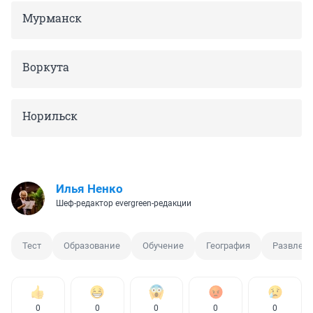
Мурманск
Воркута
Норильск
Илья Ненко
Шеф-редактор evergreen-редакции
Тест
Образование
Обучение
География
Развлеч
0
0
0
0
0