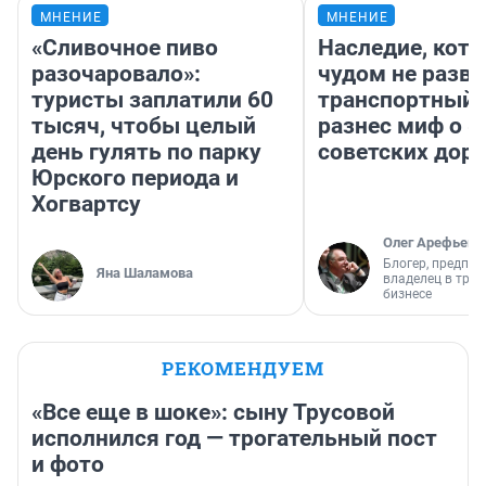
МНЕНИЕ
МНЕНИЕ
«Сливочное пиво
Наследие, кото
разочаровало»:
чудом не разва
туристы заплатили 60
транспортный 
тысяч, чтобы целый
разнес миф о 
день гулять по парку
советских доро
Юрского периода и
Хогвартсу
Олег Арефьев
Блогер, предпри
Яна Шаламова
владелец в тра
бизнесе
РЕКОМЕНДУЕМ
«Все еще в шоке»: сыну Трусовой
исполнился год — трогательный пост
и фото