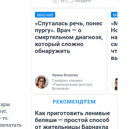
391
Обсудить
МНЕНИЕ
МНЕНИ
«Спуталась речь, понес
«Мы в
пургу». Врач — о
Нолан
смертельном диагнозе,
настр
который сложно
смотр
обнаружить
чтобы
выгля
Ирина Волкова
Главврач клиники
«Реабилитация доктора
Волковой»
РЕКОМЕНДУЕМ
 пары
уг,
Как приготовить ленивые
-то.
беляши — простой способ
 печатать
от жительницы Барнаула