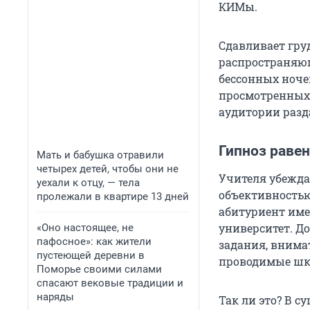
КИМы.
Cдавливает гру
распространяющ
бессонных ноче
просмотренных л
аудитории разда
Гипноз раве
Мать и бабушка отравили
четырех детей, чтобы они не
Учителя убежда
уехали к отцу, — тела
объективностью
пролежали в квартире 13 дней
абитуриент име
университет. Д
«Оно настоящее, не
пафосное»: как жители
задания, внима
пустеющей деревни в
проводимые шк
Поморье своими силами
спасают вековые традиции и
наряды
Так ли это? В с