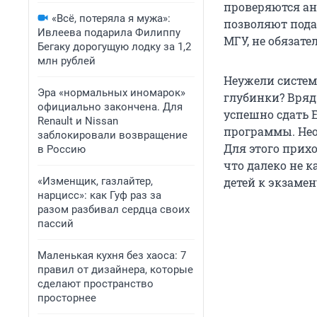
проверяются ан
«Всё, потеряла я мужа»:
позволяют пода
Ивлеева подарила Филиппу
МГУ, не обязате
Бегаку дорогущую лодку за 1,2
млн рублей
Неужели систем
Эра «нормальных иномарок»
глубинки? Вряд
официально закончена. Для
успешно сдать 
Renault и Nissan
программы. Нео
заблокировали возвращение
Для этого прих
в Россию
что далеко не 
«Изменщик, газлайтер,
детей к экзамен
нарцисс»: как Гуф раз за
разом разбивал сердца своих
пассий
Маленькая кухня без хаоса: 7
правил от дизайнера, которые
сделают пространство
просторнее