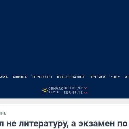
АММА
АФИША
ГОРОСКОП
КУРСЫ ВАЛЮТ
ПРОБКИ
ZODY
И
USD 80,93
СЕЙЧАС
+12°C
EUR 93,19
НИЕ
л не литературу, а экзамен по