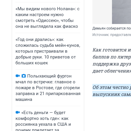
«Мы видим нового Нолана»: с
каким настроем нужно
смотреть «Одиссею», чтобы
она не выглядела как фиаско
Демьян собирается по
Источник: 
предоставле
«Год они дрались»: как
сложилась судьба мейн-кунов,
Как готовится 
которых пристраивали в
баллов по лите
добрые руки. 10 приветов от
больших кошек
поддержка друз
дает облегчения
Полыхающий фургон
мчал по встречке: главное о
Об этом честно
пожаре в Ростове, где сгорели
заправка и 21 припаркованная
выпускник сам
машина
«Есть деньги — будет
комфортно хоть где»: как
россиянка уехала в США и
почему прилетает за