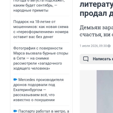
Погода 6 августа подскажет,
литерату
каким будет сентябрь, —
народные приметы
продал 
Подарок на 18-летие от
Демьян зара
мошенников: как новая схема
с «переоформлением» номера
счастья, ни
оставит вас без денег
1 июля 2026, 09:30
Фотография с поверхности
Марса вызвала бурные споры
в Сети — на снимке
Написать
рассмотрели «загадочного
ходящего человека»
Mercedes производителя
дронов подорвали под
Екатеринбургом —
рассказываем всё, что
известно о покушении
Паспарту работал в метро, а