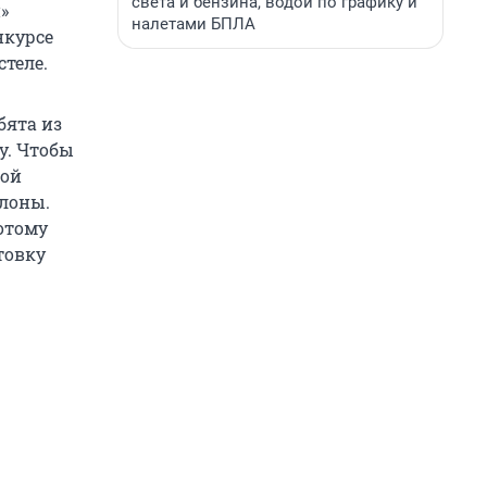
света и бензина, водой по графику и
»
налетами БПЛА
нкурсе
стеле.
бята из
у. Чтобы
ной
лоны.
отому
товку