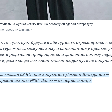
ступать на журналистику, именно поэтому он сдавал литературу
но героем публикации 
и что чувствует будущий абитуриент, стремящийся к с
ратуре — не самому легкому и однозначному предмету?
ей и родителей превращается в давление, почему пер
 и, даже когда всё закончилось, выдохнуть не получае
 рассказал
63.RU
наш колумнист Демьян Бильданов —
арской школы
№ 81
. Далее — от первого лица.