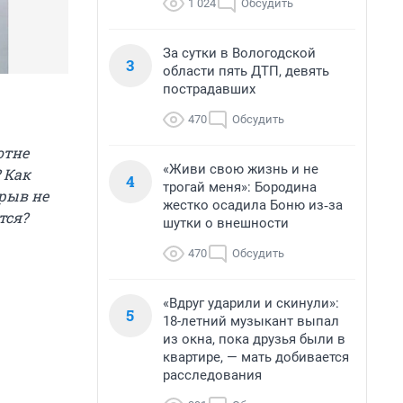
1 024
Обсудить
За сутки в Вологодской
3
области пять ДТП, девять
пострадавших
470
Обсудить
отне
«Живи свою жизнь и не
 Как
4
трогай меня»: Бородина
ерыв не
жестко осадила Боню из‑за
тся?
шутки о внешности
470
Обсудить
«Вдруг ударили и скинули»:
5
18-летний музыкант выпал
из окна, пока друзья были в
квартире, — мать добивается
расследования