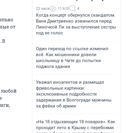
22 часа
11 610
4
Когда концерт обернулся скандалом.
тельно
Ваня Дмитриенко извинился перед
ные от
Линочкой Ли за выступление сестры
под ее голос
. В
Один переход по ссылке изменил
всё. Как мошенники довели
школьницу в Чите до попытки
поджога здания
Уважал иноагентов и размещал
фривольные картинки:
в любой
эксклюзивные подробности
е
задержания в Волгограде мужчины
нги,
за фейки об армии
«На 18 отдыхающих 18 поваров». Как
проходит лето в Крыму с перебоями