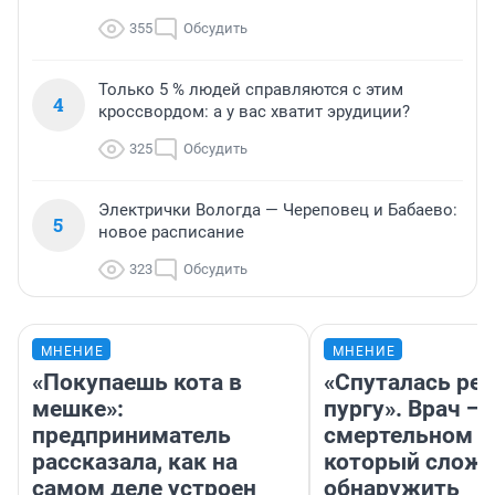
355
Обсудить
Только 5 % людей справляются с этим
4
кроссвордом: а у вас хватит эрудиции?
325
Обсудить
Электрички Вологда — Череповец и Бабаево:
5
новое расписание
323
Обсудить
МНЕНИЕ
МНЕНИЕ
«Покупаешь кота в
«Спуталась реч
мешке»:
пургу». Врач — 
предприниматель
смертельном д
рассказала, как на
который слож
самом деле устроен
обнаружить