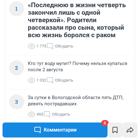
«Последнюю в жизни четверть
1
закончил лишь с одной
четверкой». Родители
рассказали про сына, который
всю жизнь боролся с раком
1 775
Обсудить
Кто тут воду мутит? Почему нельзя купаться
2
после 2 августа
1 032
Обсудить
За сутки в Вологодской области пять ДТП,
3
девять пострадавших
493
Обсудить
0
Комментарии
«Живи свою жизнь и не трогай меня»:
4
Бородина жестко осадила Боню из‑за шутки