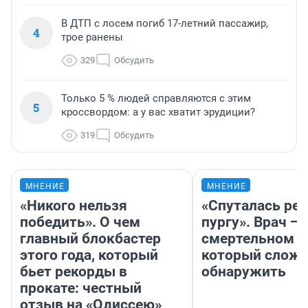
В ДТП с лосем погиб 17-летний пассажир,
4
трое ранены
329
Обсудить
Только 5 % людей справляются с этим
5
кроссвордом: а у вас хватит эрудиции?
319
Обсудить
МНЕНИЕ
МНЕНИЕ
«Никого нельзя
«Спуталась реч
победить». О чем
пургу». Врач — 
главный блокбастер
смертельном д
этого года, который
который слож
бьет рекорды в
обнаружить
прокате: честный
отзыв на «Одиссею»