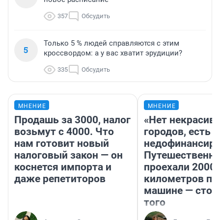
357
Обсудить
Только 5 % людей справляются с этим
5
кроссвордом: а у вас хватит эрудиции?
335
Обсудить
МНЕНИЕ
МНЕНИЕ
Продашь за 3000, налог
«Нет некрасив
возьмут с 4000. Что
городов, есть
нам готовит новый
недофинансиро
налоговый закон — он
Путешественн
коснется импорта и
проехали 2000
даже репетиторов
километров по 
машине — стои
того