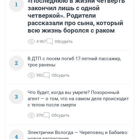
«Последнюю в жизни четверть
1
закончил лишь с одной
четверкой». Родители
рассказали про сына, который
всю жизнь боролся с раком
4 967
Обсудить
В ДТП с лосем погиб 17-летний пассажир,
2
трое ранены
392
Обсудить
Что будет, когда вы умрете? Похоронный
3
агент — о том, что на самом деле происходит
с телом после смерти
370
Обсудить
Электрички Вологда — Череповец и Бабаево:
4
новое расписание