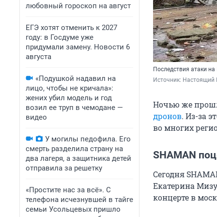
любовный гороскоп на август
ЕГЭ хотят отменить к 2027
году: в Госдуме уже
придумали замену. Новости 6
августа
Последствия атаки на
«Подушкой надавил на
Источник: 
Настоящий Г
лицо, чтобы не кричала»:
жених убил модель и год
Ночью же прошл
возил ее труп в чемодане —
дронов
. Из-за 
видео
во многих реги
У могилы педофила. Его
смерть разделила страну на
SHAMAN поц
два лагеря, а защитника детей
отправила за решетку
Сегодня SHAMAN
Екатерина Миз
«Простите нас за всё». С
концерте в моск
телефона исчезнувшей в тайге
семьи Усольцевых пришло