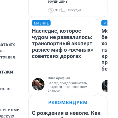
эрудиции?
312
Обсудить
МНЕНИЕ
МНЕНИ
Наследие, которое
Мой б
чудом не развалилось:
береж
транспортный эксперт
хотел
ть его.
разнес миф о «вечных»
тысяч
да
советских дорогах
креди
страдал.
приех
безоп
атаки
Олег Арефьев
Блогер, предприниматель,
владелец в транспортном
теля.
бизнесе
РЕКОМЕНДУЕМ
анениями
С рождения в неволе. Как
одскую