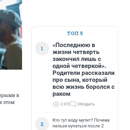
ТОП 5
«Последнюю в
1
жизни четверть
закончил лишь с
одной четверкой».
Родители рассказали
про сына, который
всю жизнь боролся с
раком
торыми в
в этом
2 372
Обсудить
Кто тут воду мутит? Почему
2
нельзя купаться после 2