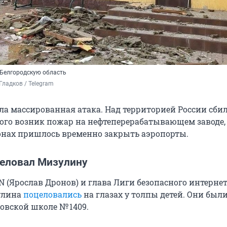
 Белгородскую область
ладков / Telegram 
а массированная атака. Над территорией России сби
этого возник пожар на нефтеперерабатывающем заводе,
онах пришлось временно закрыть аэропорты.
еловал Мизулину
 (Ярослав Дронов) и глава Лиги безопасного интерне
улина
поцеловались
на глазах у толпы детей. Они были
овской школе № 1409.