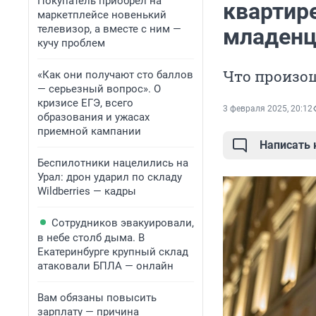
Покупатель приобрел на
квартир
маркетплейсе новенький
телевизор, а вместе с ним —
младенц
кучу проблем
Что произош
«Как они получают сто баллов
— серьезный вопрос». О
кризисе ЕГЭ, всего
3 февраля 2025, 20:12
образования и ужасах
приемной кампании
Написать
Беспилотники нацелились на
Урал: дрон ударил по складу
Wildberries — кадры
Сотрудников эвакуировали,
в небе столб дыма. В
Екатеринбурге крупный склад
атаковали БПЛА — онлайн
Вам обязаны повысить
зарплату — причина