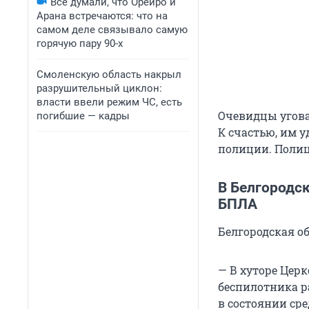
Все думали, что Орейро и
Арана встречаются: что на
самом деле связывало самую
горячую пару 90-х
Смоленскую область накрыл
разрушительный циклон:
власти ввели режим ЧС, есть
Очевидцы угова
погибшие — кадры
К счастью, им 
полиции. Полице
В Белгородск
БПЛА
Белгородская о
— В хуторе Церк
беспилотника 
в состоянии ср