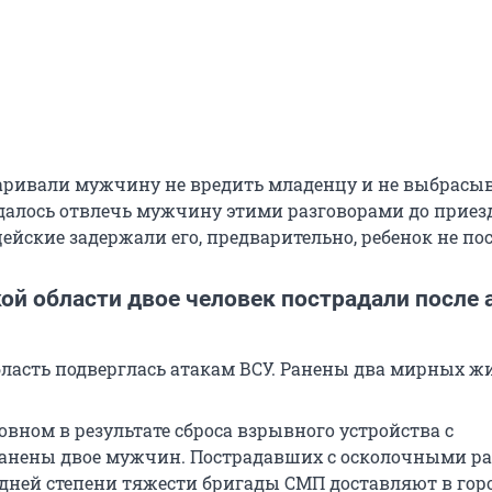
ривали мужчину не вредить младенцу и не выбрасыва
удалось отвлечь мужчину этими разговорами до приез
йские задержали его, предварительно, ребенок не по
ой области двое человек пострадали после 
бласть подверглась атакам ВСУ. Ранены два мирных жи
овном в результате сброса взрывного устройства с
ранены двое мужчин. Пострадавших с осколочными р
едней степени тяжести бригады СМП доставляют в гор