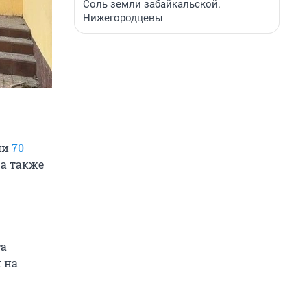
Соль земли забайкальской.
Нижегородцевы
ли
70
 а также
та
 на