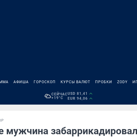
АММА
АФИША
ГОРОСКОП
КУРСЫ ВАЛЮТ
ПРОБКИ
ZODY
И
USD 81,41
СЕЙЧАС
+19°C
EUR 94,06
ОР
е мужчина забаррикадировал