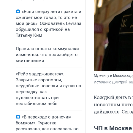
«Если сверху летит ракета и
сжигает мой товар, то это не
мой риск». Основатель Levrana
обрушился с критикой на
Татьяну Ким
Правила оплаты коммуналки
изменятся: что произойдет с
квитанциями
«Рейс задерживается».
Мужчину в Москве за
Закрытые аэропорты,
Источник: 
Дмитрий То
неудобные ночевки и сутки на
пересадку: как
Каждый день в 
путешествовать при
нестабильном небе
новостном пото
дайджесте. Сего
«В переходе с вонючим
бомжом». Туристка
ЧП в Москве
рассказала, как спасалась во