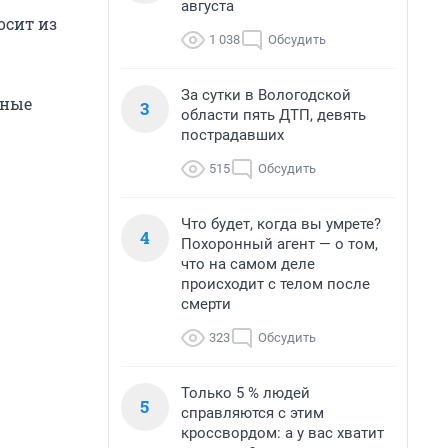
августа
осит из
1 038
Обсудить
За сутки в Вологодской
нные
3
области пять ДТП, девять
пострадавших
515
Обсудить
Что будет, когда вы умрете?
4
Похоронный агент — о том,
что на самом деле
происходит с телом после
смерти
323
Обсудить
Только 5 % людей
5
справляются с этим
кроссвордом: а у вас хватит