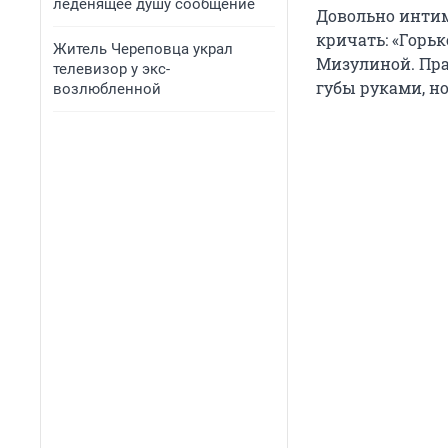
леденящее душу сообщение
Довольно интим
кричать: «Горь
Житель Череповца украл
Мизулиной. Пра
телевизор у экс-
губы руками, н
возлюбленной