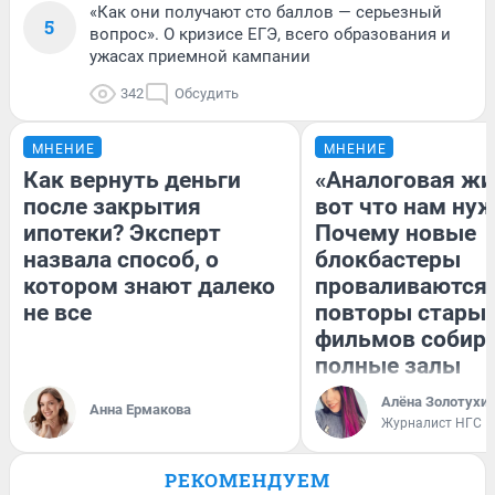
«Как они получают сто баллов — серьезный
5
вопрос». О кризисе ЕГЭ, всего образования и
ужасах приемной кампании
342
Обсудить
МНЕНИЕ
МНЕНИЕ
Как вернуть деньги
«Аналоговая жи
после закрытия
вот что нам нуж
ипотеки? Эксперт
Почему новые
назвала способ, о
блокбастеры
котором знают далеко
проваливаются,
не все
повторы стары
фильмов собир
полные залы
Алёна Золотухи
Анна Ермакова
Журналист НГС
РЕКОМЕНДУЕМ