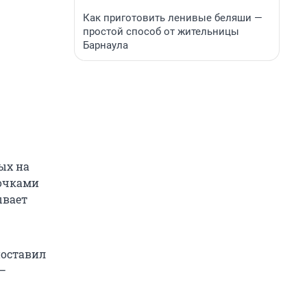
Как приготовить ленивые беляши —
простой способ от жительницы
Барнаула
ых на
 очками
ывает
поставил
 —