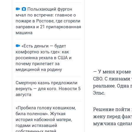
Полыхающий фургон
мчал по встречке: главное о
пожаре в Ростове, где сгорели
заправка и 21 припаркованная
машина
«Есть деньги — будет
комфортно хоть где»: как
россиянка уехала в США и
почему прилетает за
медициной на родину
— У меня кроме 
СВО. С линзами 
Смертную казнь предложили
реальнее. Одна 
вернуть — для кого. Новости 5
Эльс.
августа
«Пробила голову ковшиком,
Решение пойти 
била поленом». Жуткая
жену перед фак
история набожной матери,
мужчина сделал
годами истязавшей
собственных детей