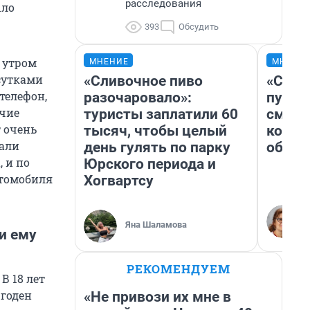
расследования
ыло
393
Обсудить
 утром
МНЕНИЕ
МНЕНИ
 сутками
«Сливочное пиво
«Спут
телефон,
разочаровало»:
пургу»
очие
туристы заплатили 60
смерт
т очень
тысяч, чтобы целый
котор
вали
день гулять по парку
обнар
 и по
Юрского периода и
втомобиля
Хогвартсу
Яна Шаламова
и ему
РЕКОМЕНДУЕМ
В 18 лет
 годен
«Не привози их мне в