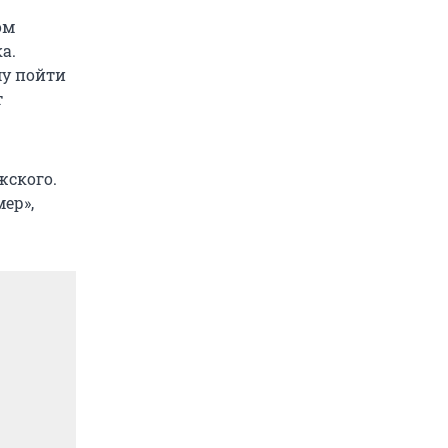
ом
а.
му пойти
т
жского.
ер»,