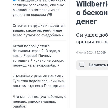
«Находимся в заложниках»:
Wildberr
селлеры рассказали, сколько
миллионов потеряли из-за
о бескон
ударов по складам WB
денег
Опасная петрушка и ядовитая
вишня: какие растения чаще
Он ушел доб
всего путают со съедобными
зрения из-
Китай попрощается с
бензином через 2–3 года, а
4 июля 2024, 15:00
когда Россия? Почему
топливный кризис не ускорил
Написать
переход на электромобили
«Помойка с дикими ценами».
Туристка поделилась личным
опытом отдыха в Геленджике
Что мешает получать большую
пенсию: список главных
ошибок