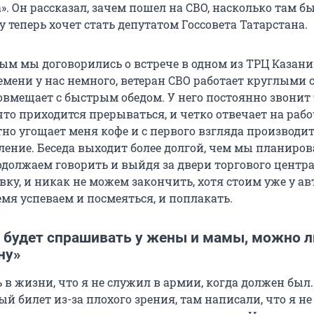
». Он рассказал, зачем пошел на СВО, насколько там б
 теперь хочет стать депутатом Госсовета Татарстана.
вым мы договорились о встрече в одном из ТРЦ Казани
емени у нас немного, ветеран СВО работает круглыми
овмещает с быстрым обедом. У него постоянно звонит 
что приходится прерываться, и четко отвечает на раб
но угощает меня кофе и с первого взгляда производи
ление. Беседа выходит более долгой, чем мы планиро
должаем говорить и выйдя за двери торгового центра,
вку, и никак не можем закончить, хотя стоим уже у а
ремя успеваем и посмеяться, и поплакать.
 будет спрашивать у жены и мамы, можно л
ну»
 в жизни, что я не служил в армии, когда должен был. 
й билет из-за плохого зрения, там написали, что я не