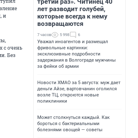
ступил
третий раз». Читинец 40
явление
лет разводит голубей,
, и
которые всегда к нему
возвращаются
7 часов
5 998
6
мы,
Уважал иноагентов и размещал
х с очень
фривольные картинки:
эксклюзивные подробности
и. Без
задержания в Волгограде мужчины
за фейки об армии
Новости ХМАО за 5 августа: муж дает
деньги Айзе, вартовчанин оголился
возле ТЦ, откроются новые
поликлиники
Может столкнуться каждый. Как
бороться с бактериальными
болезнями овощей — советы