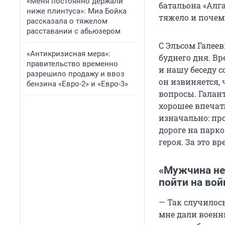
«Меня постоянно держали
батальона «Алга
ниже плинтуса»: Миа Бойка
тяжело и почему
рассказала о тяжелом
расставании с абьюзером
С Эльсом Галее
«Антикризисная мера»:
буднего дня. Вр
правительство временно
и нашу беседу с
разрешило продажу и ввоз
он извиняется, 
бензина «Евро-2» и «Евро-3»
вопросы. Галант
хорошее впечат
изначально: про
дороге на парко
героя. За это в
«Мужчина не
пойти на вой
— Так случилось
мне дали военны