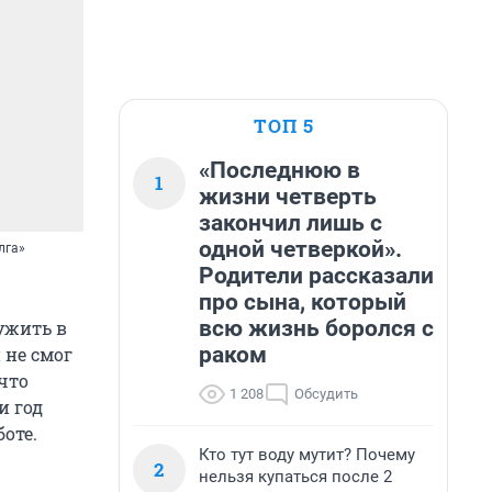
ТОП 5
«Последнюю в
1
жизни четверть
закончил лишь с
одной четверкой».
лга»
Родители рассказали
про сына, который
всю жизнь боролся с
ужить в
раком
 не смог
 что
1 208
Обсудить
и год
оте.
Кто тут воду мутит? Почему
2
нельзя купаться после 2