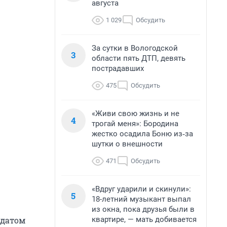
августа
1 029
Обсудить
За сутки в Вологодской
3
области пять ДТП, девять
пострадавших
475
Обсудить
«Живи свою жизнь и не
4
трогай меня»: Бородина
жестко осадила Боню из‑за
шутки о внешности
471
Обсудить
«Вдруг ударили и скинули»:
5
18-летний музыкант выпал
из окна, пока друзья были в
квартире, — мать добивается
лдатом