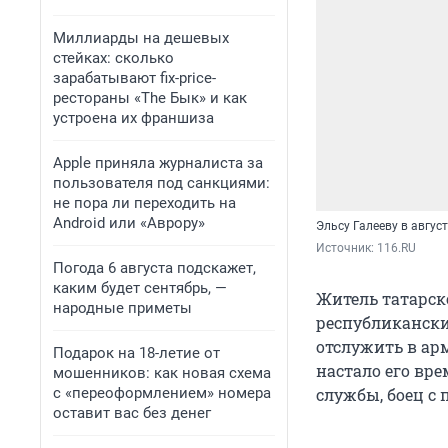
Миллиарды на дешевых
стейках: сколько
зарабатывают fix-price-
рестораны «The Бык» и как
устроена их франшиза
Apple приняла журналиста за
пользователя под санкциями:
не пора ли переходить на
Android или «Аврору»
Эльсу Галееву в авгус
Источник: 
116.RU
Погода 6 августа подскажет,
каким будет сентябрь, —
Житель татарско
народные приметы
республиканский
отслужить в арм
Подарок на 18-летие от
настало его вре
мошенников: как новая схема
с «переоформлением» номера
службы, боец с 
оставит вас без денег