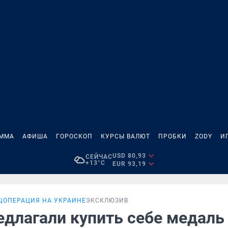
АММА
АФИША
ГОРОСКОП
КУРСЫ ВАЛЮТ
ПРОБКИ
ZODY
И
USD 80,93
СЕЙЧАС
+13°C
EUR 93,19
ЦОПЕРАЦИЯ НА УКРАИНЕ
ЭКСКЛЮЗИВ
едлагали купить себе медаль