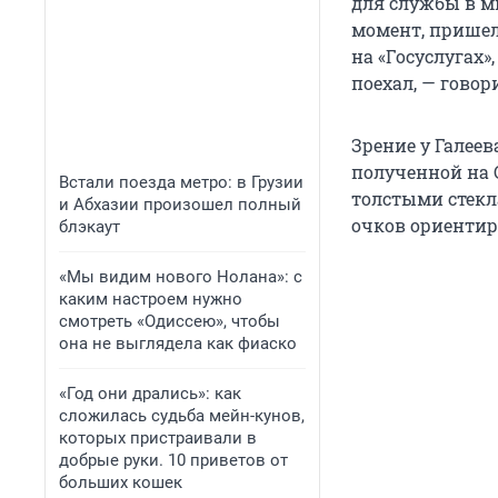
для службы в ми
момент, пришел
на «Госуслугах»
поехал, — говор
Зрение у Галеев
полученной на С
Встали поезда метро: в Грузии
толстыми стекл
и Абхазии произошел полный
очков ориентир
блэкаут
«Мы видим нового Нолана»: с
каким настроем нужно
смотреть «Одиссею», чтобы
она не выглядела как фиаско
«Год они дрались»: как
сложилась судьба мейн-кунов,
которых пристраивали в
добрые руки. 10 приветов от
больших кошек