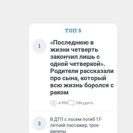
ТОП 5
«Последнюю в
1
жизни четверть
закончил лишь с
одной четверкой».
Родители рассказали
про сына, который
всю жизнь боролся с
раком
4 999
Обсудить
В ДТП с лосем погиб 17-
2
летний пассажир, трое
ранены