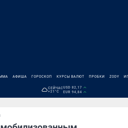
АММА
АФИША
ГОРОСКОП
КУРСЫ ВАЛЮТ
ПРОБКИ
ZODY
И
USD 82,17
СЕЙЧАС
+21°C
EUR 94,84
М
ы мобилизованным