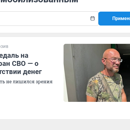
Примен
ЮЗИВ
едаль на
еран СВО — о
тствии денег
уть не лишился зрения