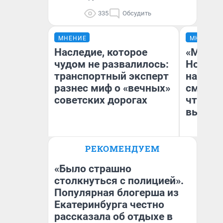
335
Обсудить
МНЕНИЕ
МНЕНИЕ
Наследие, которое
«Мы ви
чудом не развалилось:
Нолана
транспортный эксперт
настро
разнес миф о «вечных»
смотре
советских дорогах
чтобы 
выгляд
Олег Арефьев
РЕКОМЕНДУЕМ
Блогер, предприниматель,
На
владелец в транспортном
бизнесе
«Было страшно
столкнуться с полицией».
Популярная блогерша из
Екатеринбурга честно
рассказала об отдыхе в