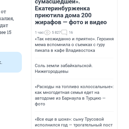
сумасшедшей».
Екатеринбурженка
 от
приютила дома 200
калия,
жирафов — фото и видео
идат
ее 15
1 час
5 827
16
«Так неожиданно и приятно». Героиня
мема вспомнила о съемках с гуру
пикапа в кафе Владивостока
.
Соль земли забайкальской.
Нижегородцевы
«Расходы на топливо колоссальные»:
как многодетная семья едет на
автодоме из Барнаула в Турцию —
фото
«Все еще в шоке»: сыну Трусовой
исполнился год — трогательный пост