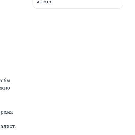
и фото
тобы
ужно
время
алист.