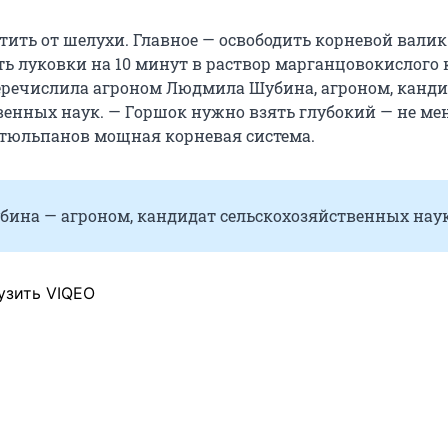
тить от шелухи. Главное — освободить корневой валик
ть луковки на 10 минут в раствор марганцовокислого 
еречислила агроном Людмила Шубина, агроном, канд
венных наук. — Горшок нужно взять глубокий — не мен
 тюльпанов мощная корневая система.
ина — агроном, кандидат сельскохозяйственных наук
узить VIQEO