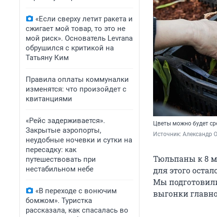
«Если сверху летит ракета и
сжигает мой товар, то это не
мой риск». Основатель Levrana
обрушился с критикой на
Татьяну Ким
Правила оплаты коммуналки
изменятся: что произойдет с
квитанциями
«Рейс задерживается».
Цветы можно будет сре
Закрытые аэропорты,
Источник: 
Александр 
неудобные ночевки и сутки на
пересадку: как
Тюльпаны к 8 м
путешествовать при
нестабильном небе
для этого остал
Мы подготовили
«В переходе с вонючим
выгонки главно
бомжом». Туристка
рассказала, как спасалась во