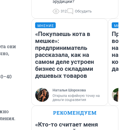
эрудиции?
312
Обсудить
МНЕНИЕ
МНЕНИ
«Покупаешь кота в
Прода
мешке»:
возьм
рта они
предприниматель
нам г
чно,
рассказала, как на
налог
самом деле устроен
косне
бизнес со складами
даже 
дешевых товаров
30–40
Наталья Шорохова
Открыла кофейную точку на
деньги соцразвития
ожно
РЕКОМЕНДУЕМ
ления.
«Кто-то считает меня