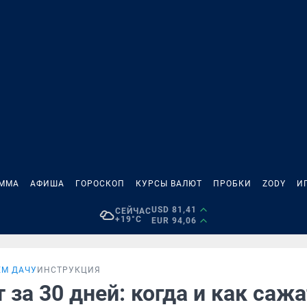
АММА
АФИША
ГОРОСКОП
КУРСЫ ВАЛЮТ
ПРОБКИ
ZODY
И
USD 81,41
СЕЙЧАС
+19°C
EUR 94,06
ЕМ ДАЧУ
ИНСТРУКЦИЯ
 за 30 дней: когда и как саж