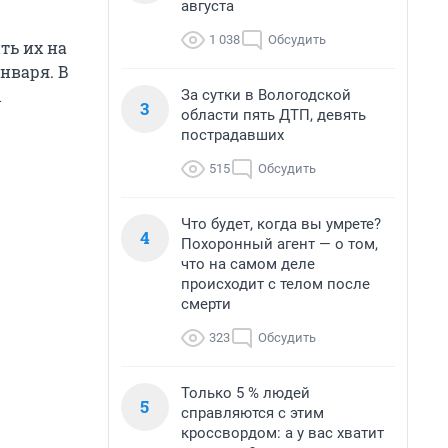
августа
1 038
Обсудить
ть их на
нваря. В
ы
За сутки в Вологодской
3
области пять ДТП, девять
пострадавших
515
Обсудить
Что будет, когда вы умрете?
4
Похоронный агент — о том,
что на самом деле
происходит с телом после
смерти
323
Обсудить
Только 5 % людей
5
справляются с этим
кроссвордом: а у вас хватит