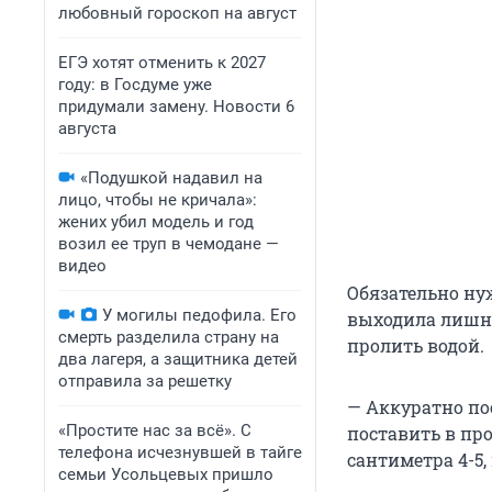
любовный гороскоп на август
ЕГЭ хотят отменить к 2027
году: в Госдуме уже
придумали замену. Новости 6
августа
«Подушкой надавил на
лицо, чтобы не кричала»:
жених убил модель и год
возил ее труп в чемодане —
видео
Обязательно ну
У могилы педофила. Его
выходила лишня
смерть разделила страну на
пролить водой.
два лагеря, а защитника детей
отправила за решетку
— Аккуратно пос
«Простите нас за всё». С
поставить в про
телефона исчезнувшей в тайге
сантиметра 4-5
семьи Усольцевых пришло