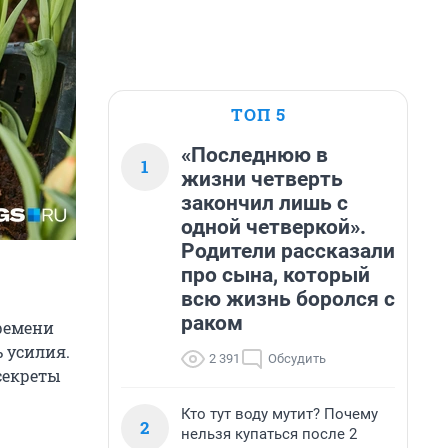
ТОП 5
«Последнюю в
1
жизни четверть
закончил лишь с
одной четверкой».
Родители рассказали
про сына, который
всю жизнь боролся с
раком
Времени
ь усилия.
2 391
Обсудить
секреты
Кто тут воду мутит? Почему
2
нельзя купаться после 2