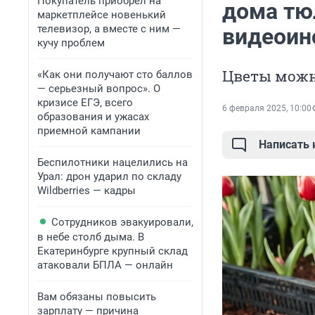
Покупатель приобрел на
дома тю
маркетплейсе новенький
телевизор, а вместе с ним —
видеоин
кучу проблем
Цветы можно
«Как они получают сто баллов
— серьезный вопрос». О
кризисе ЕГЭ, всего
6 февраля 2025, 10:00
образования и ужасах
приемной кампании
Написать
Беспилотники нацелились на
Урал: дрон ударил по складу
Wildberries — кадры
Сотрудников эвакуировали,
в небе столб дыма. В
Екатеринбурге крупный склад
атаковали БПЛА — онлайн
Вам обязаны повысить
зарплату — причина