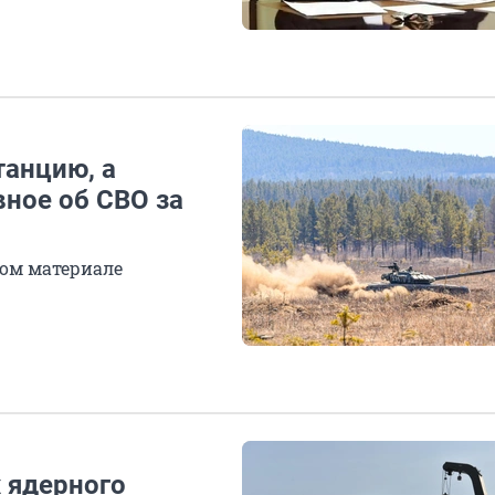
анцию, а
вное об СВО за
ом материале
 ядерного