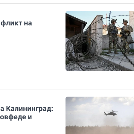
нфликт на
а Калининград:
Совфеде и