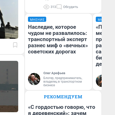
313
Обсудить
МНЕНИЕ
МНЕНИЕ
Наследие, которое
«Покуп
чудом не развалилось:
мешке»
транспортный эксперт
предпр
разнес миф о «вечных»
рассказ
советских дорогах
самом 
бизнес
дешевы
Олег Арефьев
На
Блогер, предприниматель,
владелец в транспортном
От
бизнесе
де
РЕКОМЕНДУЕМ
«С гордостью говорю, что
я деревенский»: зачем