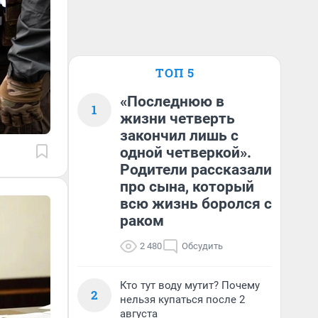
ТОП 5
«Последнюю в
1
жизни четверть
закончил лишь с
одной четверкой».
Родители рассказали
про сына, который
всю жизнь боролся с
раком
2 480
Обсудить
Кто тут воду мутит? Почему
2
нельзя купаться после 2
августа