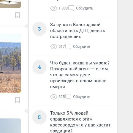
1 038
Обсудить
За сутки в Вологодской
3
области пять ДТП, девять
пострадавших
517
Обсудить
Что будет, когда вы умрете?
4
Похоронный агент — о том,
что на самом деле
происходит с телом после
смерти
325
Обсудить
Только 5 % людей
5
справляются с этим
кроссвордом: а у вас хватит
эрудиции?