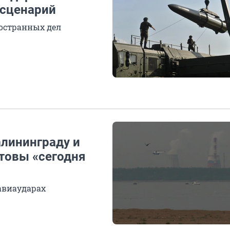
 сценарий
остранных дел
алининграду и
отовы «сегодня
авиаударах