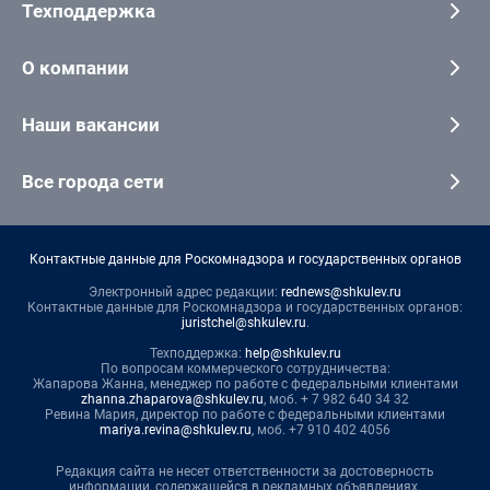
Техподдержка
О компании
Наши вакансии
Все города сети
Контактные данные для Роскомнадзора и государственных органов
Электронный адрес редакции:
rednews@shkulev.ru
Контактные данные для Роскомнадзора и государственных органов:
juristchel@shkulev.ru
.
Техподдержка:
help@shkulev.ru
По вопросам коммерческого сотрудничества:
Жапарова Жанна, менеджер по работе с федеральными клиентами
zhanna.zhaparova@shkulev.ru
, моб. + 7 982 640 34 32
Ревина Мария, директор по работе с федеральными клиентами
mariya.revina@shkulev.ru
, моб. +7 910 402 4056
Редакция сайта не несет ответственности за достоверность
информации, содержащейся в рекламных объявлениях.