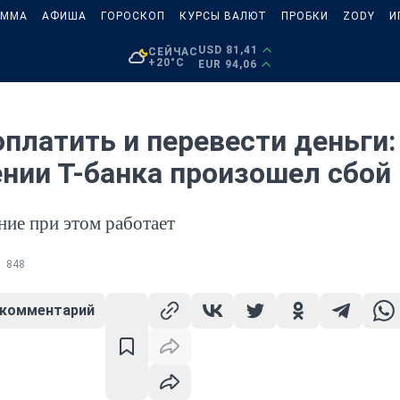
АММА
АФИША
ГОРОСКОП
КУРСЫ ВАЛЮТ
ПРОБКИ
ZODY
И
USD 81,41
СЕЙЧАС
+20°C
EUR 94,06
платить и перевести деньги:
нии Т-банка произошел сбой
ие при этом работает
848
 комментарий