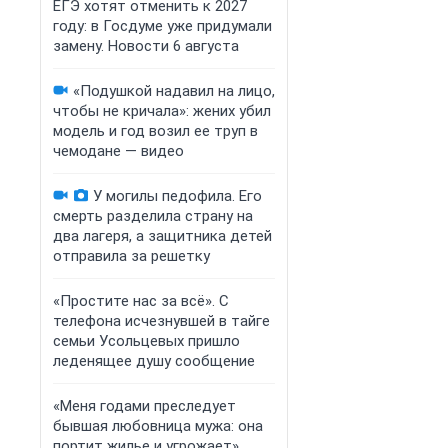
ЕГЭ хотят отменить к 2027
году: в Госдуме уже придумали
замену. Новости 6 августа
«Подушкой надавил на лицо,
чтобы не кричала»: жених убил
модель и год возил ее труп в
чемодане — видео
У могилы педофила. Его
смерть разделила страну на
два лагеря, а защитника детей
отправила за решетку
«Простите нас за всё». С
телефона исчезнувшей в тайге
семьи Усольцевых пришло
леденящее душу сообщение
«Меня годами преследует
бывшая любовница мужа: она
портит жилье и угрожает».