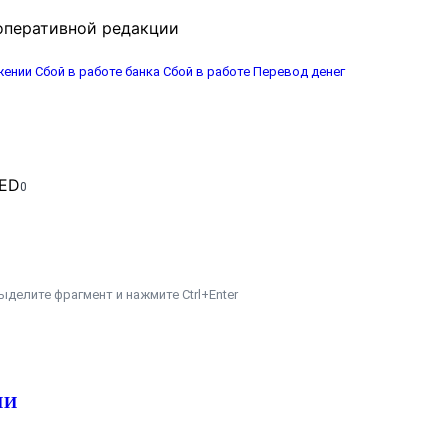
оперативной редакции
жении
Сбой в работе банка
Сбой в работе
Перевод денег
0
ыделите фрагмент и нажмите Ctrl+Enter
ИИ