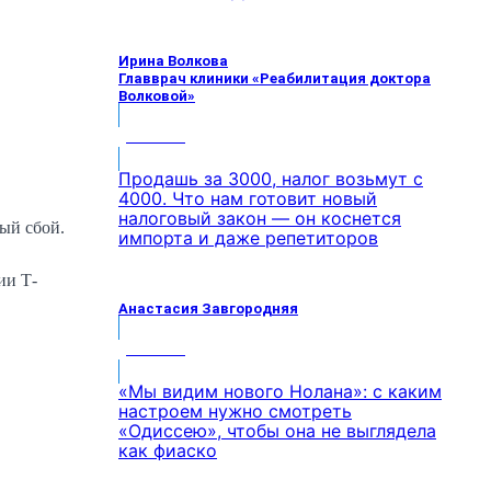
Ирина Волкова
Главврач клиники «Реабилитация доктора
Волковой»
МНЕНИЕ
Продашь за 3000, налог возьмут с
4000. Что нам готовит новый
налоговый закон — он коснется
ый сбой.
импорта и даже репетиторов
ии Т-
Анастасия Завгородняя
МНЕНИЕ
«Мы видим нового Нолана»: с каким
настроем нужно смотреть
«Одиссею», чтобы она не выглядела
как фиаско