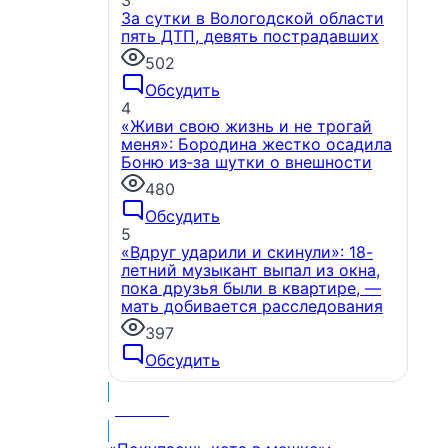
3
За сутки в Вологодской области
пять ДТП, девять пострадавших
502
Обсудить
4
«Живи свою жизнь и не трогай
меня»: Бородина жестко осадила
Боню из‑за шутки о внешности
480
Обсудить
5
«Вдруг ударили и скинули»: 18-
летний музыкант выпал из окна,
пока друзья были в квартире, —
мать добивается расследования
397
Обсудить
МНЕНИЕ