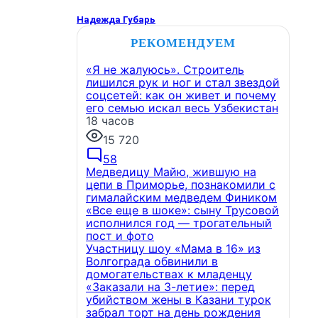
Надежда Губарь
РЕКОМЕНДУЕМ
«Я не жалуюсь». Строитель
лишился рук и ног и стал звездой
соцсетей: как он живет и почему
его семью искал весь Узбекистан
18 часов
15 720
58
Медведицу Майю, жившую на
цепи в Приморье, познакомили с
гималайским медведем Фиником
«Все еще в шоке»: сыну Трусовой
исполнился год — трогательный
пост и фото
Участницу шоу «Мама в 16» из
Волгограда обвинили в
домогательствах к младенцу
«Заказали на 3-летие»: перед
убийством жены в Казани турок
забрал торт на день рождения