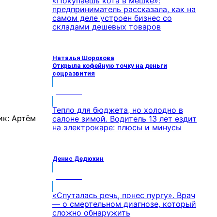
«Покупаешь кота в мешке»:
предприниматель рассказала, как на
самом деле устроен бизнес со
складами дешевых товаров
Наталья Шорохова
Открыла кофейную точку на деньги
соцразвития
МНЕНИЕ
Тепло для бюджета, но холодно в
салоне зимой. Водитель 13 лет ездит
на электрокаре: плюсы и минусы
Денис Дедюхин
МНЕНИЕ
«Спуталась речь, понес пургу». Врач
— о смертельном диагнозе, который
сложно обнаружить