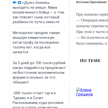
Источник:
Приложение 
«Долго боялась
выходить на улицу». Мама
искалеченного бойца — о том,
При попытке перев
как спасает сына, который
— Операция невоз
разбился по пути к невесте
попытке перечисли
При этом у части 
Метеоролог предрек самую
— Не получится пе
мощную климатическую
катастрофу за последнюю
была совершена, и
тысячу лет: когда всё
начнется
ПО ТЕМЕ
За 5 дней до 100 тысяч рублей:
какую подработку предлагают
на Восточном экономическом
форуме и сколько за что
обещают
«300 тысяч стоит тур и в
Турцию, и в Сочи».
Рассказываем, куда россияне
едут в отпуск этим летом