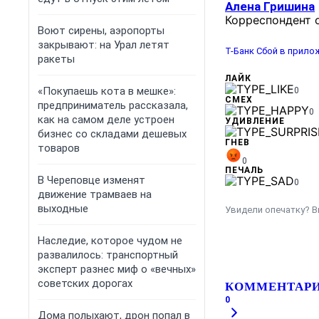
Алена Гришина
Корреспондент 
Воют сирены, аэропорты
закрывают: на Урал летят
Т-Банк
Сбой в прило
ракеты
ЛАЙК
«Покупаешь кота в мешке»:
0
СМЕХ
предприниматель рассказала,
0
как на самом деле устроен
УДИВЛЕНИЕ
бизнес со складами дешевых
ГНЕВ
товаров
0
ПЕЧАЛЬ
В Череповце изменят
0
движение трамваев на
выходные
Увидели опечатку? В
Наследие, которое чудом не
развалилось: транспортный
эксперт разнес миф о «вечных»
советских дорогах
КОММЕНТАР
0
Дома полыхают, дрон попал в