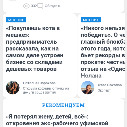
332
Обсудить
МНЕНИЕ
МНЕНИЕ
«Покупаешь кота в
«Никого нельзя
мешке»:
победить». О ч
предприниматель
главный блокба
рассказала, как на
этого года, кот
самом деле устроен
бьет рекорды в
бизнес со складами
прокате: честн
дешевых товаров
отзыв на «Одис
Нолана
Наталья Шорохова
Стас Соколов
Открыла кофейную точку на
Эксперт
деньги соцразвития
РЕКОМЕНДУЕМ
«Я потерял жену, детей, всё»:
откровения экс-рабочего уфимской