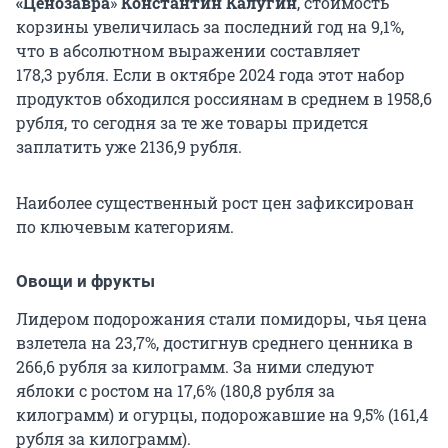
«Ценозавра
»
Константин Калугин
, стоимость
корзины увеличилась за последний год на 9,1%,
что в абсолютном выражении составляет
178,3 рубля
. Если в октябре 2024 года этот набор
продуктов обходился россиянам в среднем в 1958,6
рубля, то сегодня за те же товары придется
заплатить уже 2136,9 рубля.
Наиболее существенный рост цен зафиксирован
по ключевым категориям.
Овощи и фрукты
Лидером подорожания стали помидоры, чья цена
взлетела на 23,7%, достигнув среднего ценника в
266,6 рубля за килограмм. За ними следуют
яблоки с ростом на 17,6% (
180,8 рубля
за
килограмм) и огурцы, подорожавшие на 9,5% (161,4
рубля за килограмм).