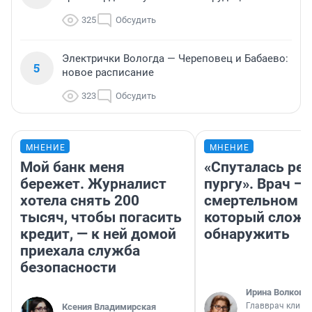
325
Обсудить
Электрички Вологда — Череповец и Бабаево:
5
новое расписание
323
Обсудить
МНЕНИЕ
МНЕНИЕ
Мой банк меня
«Спуталась реч
бережет. Журналист
пургу». Врач — 
хотела снять 200
смертельном д
тысяч, чтобы погасить
который слож
кредит, — к ней домой
обнаружить
приехала служба
безопасности
Ирина Волкова
Главврач клини
Ксения Владимирская