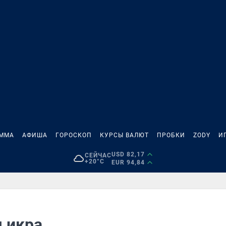
АММА
АФИША
ГОРОСКОП
КУРСЫ ВАЛЮТ
ПРОБКИ
ZODY
И
USD 82,17
СЕЙЧАС
+20°C
EUR 94,84
я икра