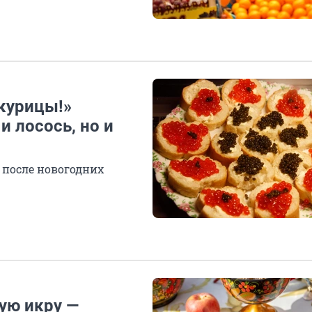
курицы!»
и лосось, но и
 после новогодних
ую икру —