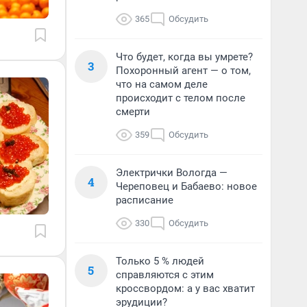
365
Обсудить
Что будет, когда вы умрете?
3
Похоронный агент — о том,
что на самом деле
происходит с телом после
смерти
359
Обсудить
Электрички Вологда —
4
Череповец и Бабаево: новое
расписание
330
Обсудить
Только 5 % людей
5
справляются с этим
кроссвордом: а у вас хватит
эрудиции?