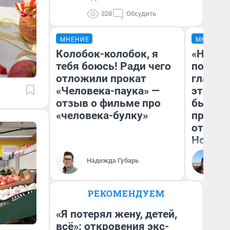
328
Обсудить
МНЕНИЕ
МНЕНИЕ
Колобок-колобок, я
«Никог
тебя боюсь! Ради чего
победи
отложили прокат
главны
«Человека-паука» —
этого г
отзыв о фильме про
бьет р
«человека-булку»
прокат
отзыв 
Нолана
Ст
Надежда Губарь
Эк
РЕКОМЕНДУЕМ
«Я потерял жену, детей,
всё»: откровения экс-