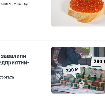
ьше чем за год
 завалили
едприятий-
ррогата