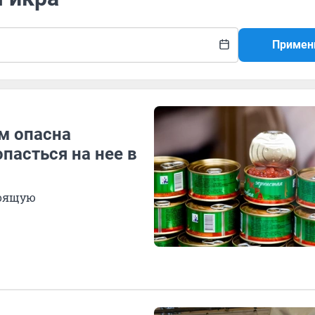
Примен
м опасна
пасться на нее в
тоящую