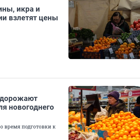
ны, икра и
ии взлетят цены
подорожают
ля новогоднего
во время подготовки к