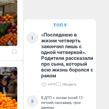
ТОП 5
«Последнюю в
1
жизни четверть
закончил лишь с
одной четверкой».
Родители рассказали
про сына, который
всю жизнь боролся с
раком
4 073
Обсудить
В ДТП с лосем погиб 17-
2
летний пассажир, трое
ранены