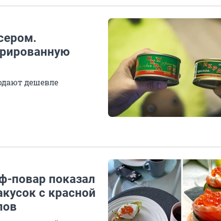
сером.
урированную
родают дешевле
еф-повар показал
кусок с красной
лов