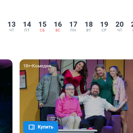
2
13
14
15
16
17
18
19
20
ЧТ
ПТ
СБ
ВС
ПН
ВТ
СР
ЧТ
18+
•
Комедия
Купить