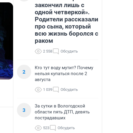
закончил лишь с
одной четверкой».
Родители рассказали
про сына, который
всю жизнь боролся с
раком
2 558
Обсудить
Кто тут воду мутит? Почему
2
нельзя купаться после 2
августа
1 039
Обсудить
За сутки в Вологодской
3
области пять ДТП, девять
пострадавших
523
Обсудить