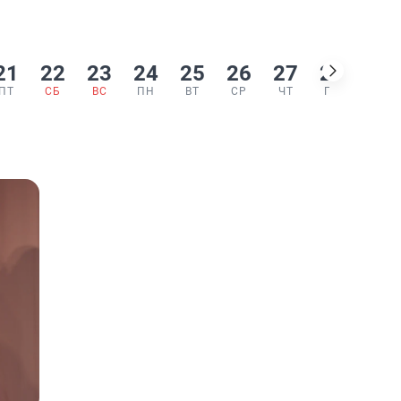
21
22
23
24
25
26
27
28
29
ПТ
СБ
ВС
ПН
ВТ
СР
ЧТ
ПТ
СБ