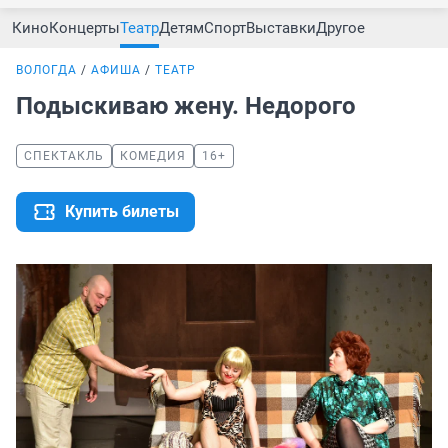
Кино
Концерты
Театр
Детям
Спорт
Выставки
Другое
ВОЛОГДА
АФИША
ТЕАТР
Подыскиваю жену. Недорого
СПЕКТАКЛЬ
КОМЕДИЯ
16+
Купить билеты