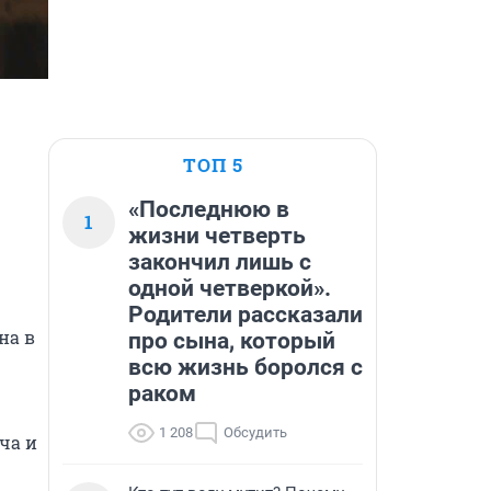
ТОП 5
«Последнюю в
1
жизни четверть
закончил лишь с
одной четверкой».
Родители рассказали
а в 
про сына, который
всю жизнь боролся с
раком
1 208
Обсудить
а и 