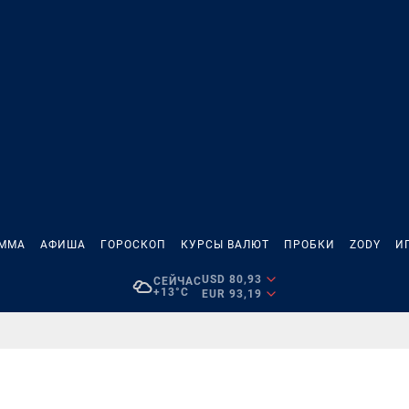
АММА
АФИША
ГОРОСКОП
КУРСЫ ВАЛЮТ
ПРОБКИ
ZODY
И
USD 80,93
СЕЙЧАС
+13°C
EUR 93,19