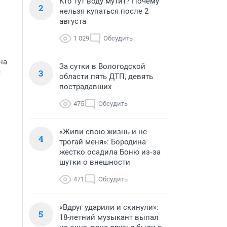
Кто тут воду мутит? Почему
2
нельзя купаться после 2
августа
1 029
Обсудить
на
За сутки в Вологодской
я
3
области пять ДТП, девять
пострадавших
475
Обсудить
«Живи свою жизнь и не
4
трогай меня»: Бородина
жестко осадила Боню из‑за
шутки о внешности
471
Обсудить
«Вдруг ударили и скинули»:
5
18-летний музыкант выпал