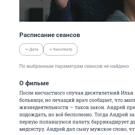
Расписание сеансов
Дата
Кинотеатр
По выбранным параметрам сеансов не найдено
О фильме
После несчастного случая десятилетний Илья в
больнице, но лечащий врач сообщает, что ма
жизнедеятельности — таков закон. Андрей пред
подождать, но всё бесполезно. Тогда Андрей з
первую попавшуюся палату, баррикадирует две
медсестру. Андрей дал сыну мужское слово, что