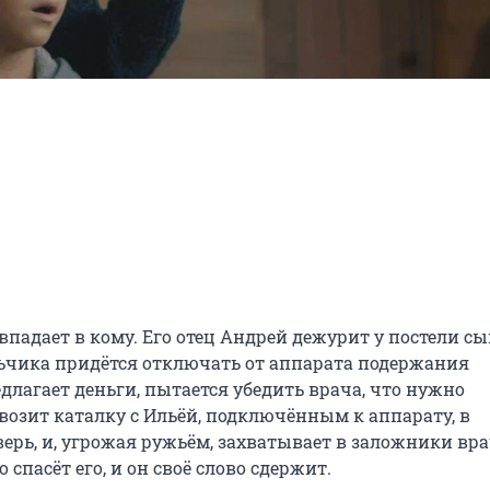
падает в кому. Его отец Андрей дежурит у постели сын
льчика придётся отключать от аппарата подержания 
лагает деньги, пытается убедить врача, что нужно 
авозит каталку с Ильёй, подключённым к аппарату, в 
рь, и, угрожая ружьём, захватывает в заложники врач
 спасёт его, и он своё слово сдержит.