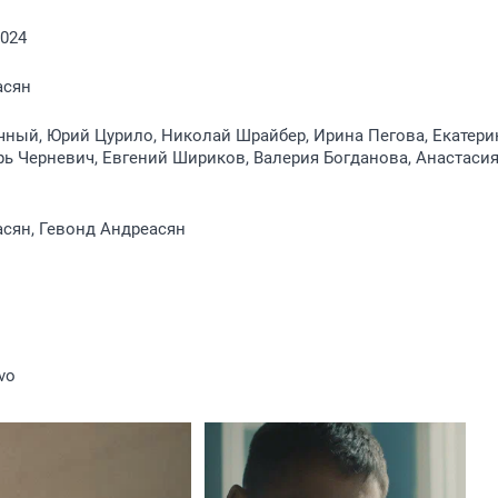
2024
асян
ный, Юрий Цурило, Николай Шрайбер, Ирина Пегова, Екатери
рь Черневич, Евгений Шириков, Валерия Богданова, Анастаси
сян, Гевонд Андреасян
vo