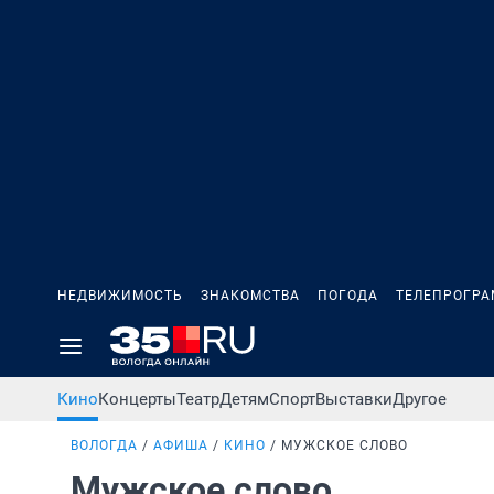
НЕДВИЖИМОСТЬ
ЗНАКОМСТВА
ПОГОДА
ТЕЛЕПРОГР
Кино
Концерты
Театр
Детям
Спорт
Выставки
Другое
ВОЛОГДА
АФИША
КИНО
МУЖСКОЕ СЛОВО
Мужское слово