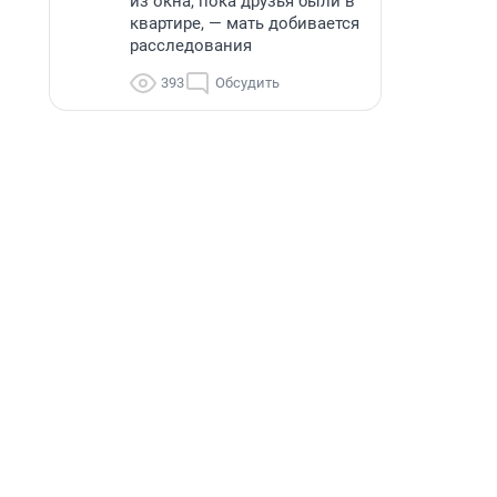
из окна, пока друзья были в
квартире, — мать добивается
расследования
393
Обсудить