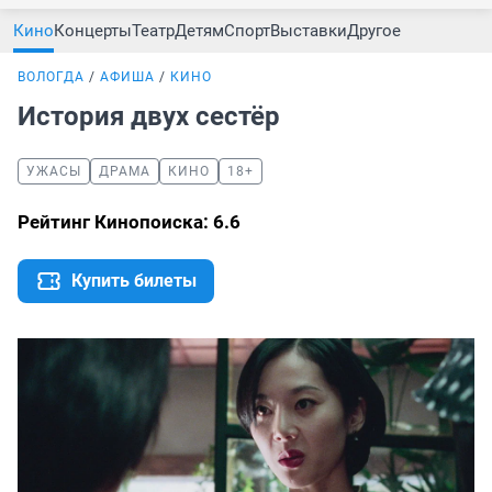
Кино
Концерты
Театр
Детям
Спорт
Выставки
Другое
ВОЛОГДА
АФИША
КИНО
История двух сестёр
УЖАСЫ
ДРАМА
КИНО
18+
Рейтинг Кинопоиска: 6.6
Купить билеты