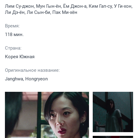
Лим Су-джон, Мун Гын-ён, Ём Джон-а, Ким Гап-су, У Ги-хон,
Ли Дэ-ён, Ли Сын-би, Пак Ми-хён
Время:
118 мин.
Страна:
Корея Южная
Оригинальное название:
Janghwa, Hongryeon