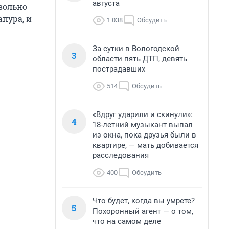
августа
овольно
апура, и
1 038
Обсудить
За сутки в Вологодской
3
области пять ДТП, девять
пострадавших
514
Обсудить
«Вдруг ударили и скинули»:
4
18-летний музыкант выпал
из окна, пока друзья были в
квартире, — мать добивается
расследования
400
Обсудить
Что будет, когда вы умрете?
5
Похоронный агент — о том,
что на самом деле