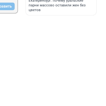
Екатеринбург: почему уральские
парни массово оставили жен без
равить
цветов