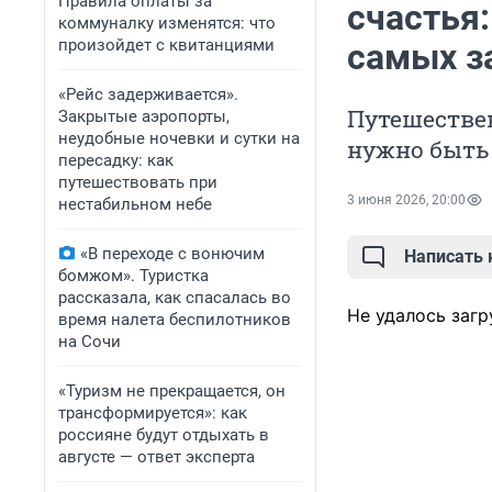
Правила оплаты за
счастья
коммуналку изменятся: что
произойдет с квитанциями
самых з
«Рейс задерживается».
Путешествен
Закрытые аэропорты,
неудобные ночевки и сутки на
нужно быть
пересадку: как
путешествовать при
3 июня 2026, 20:00
нестабильном небе
«В переходе с вонючим
Написать
бомжом». Туристка
рассказала, как спасалась во
Не удалось загр
время налета беспилотников
на Сочи
«Туризм не прекращается, он
трансформируется»: как
россияне будут отдыхать в
августе — ответ эксперта