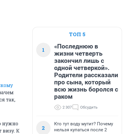
ТОП 5
«Последнюю в
1
жизни четверть
закончил лишь с
одной четверкой».
Родители рассказали
про сына, который
скому
всю жизнь боролся с
зачем
раком
я так,
2 307
Обсудить
о нужно
Кто тут воду мутит? Почему
2
нельзя купаться после 2
 визу. К