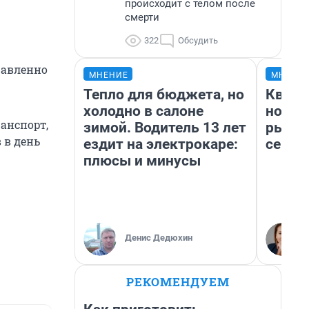
происходит с телом после
смерти
322
Обсудить
равленно
МНЕНИЕ
МНЕНИ
Тепло для бюджета, но
Кварт
холодно в салоне
но де
анспорт,
зимой. Водитель 13 лет
рынок
 в день
ездит на электрокаре:
сейча
плюсы и минусы
Денис Дедюхин
РЕКОМЕНДУЕМ