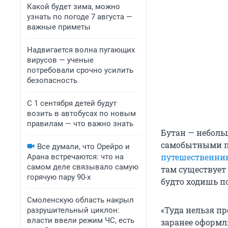
Какой будет зима, можно
узнать по погоде 7 августа —
важные приметы
Надвигается волна пугающих
вирусов — ученые
потребовали срочно усилить
безопасность
С 1 сентября детей будут
возить в автобусах по новым
правилам — что важно знать
Бутан — неболь
самобытными пр
Все думали, что Орейро и
путешественни
Арана встречаются: что на
самом деле связывало самую
там существует
горячую пару 90-х
будто ходишь по
Смоленскую область накрыл
«Туда нельзя пр
разрушительный циклон:
власти ввели режим ЧС, есть
заранее оформл