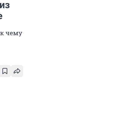
из
е
 к чему