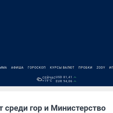
АММА
АФИША
ГОРОСКОП
КУРСЫ ВАЛЮТ
ПРОБКИ
ZODY
И
USD 81,41
СЕЙЧАС
+19°C
EUR 94,06
т среди гор и Министерство