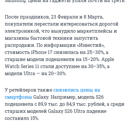
Samsung. Цены на гаджеты упали почти на треть.
После праздников, 23 Февраля и 8 Марта,
покупатели перестали интересоваться дорогой
электроникой, что вынудило маркетплейсы и
магазины бытовой техники запустить
распродажи. По информации «Известий»,
стоимость
iPhone 17
снизилась на
25–30%
, а
старшие модели подешевели на
15–20%
. Apple
Watch
Series 11
стали доступнее на
30–35%
, а
модели Ultra — на
20–30%
.
У ретейлеров также
снизились цены на
смартфоны
Galaxy. Например, модель S26
подешевела с
89,9 тыс.
до
84,9 тыс.
рублей, а среди
старших моделей Galaxy
S26 Ultra
падение
составило
15%
.