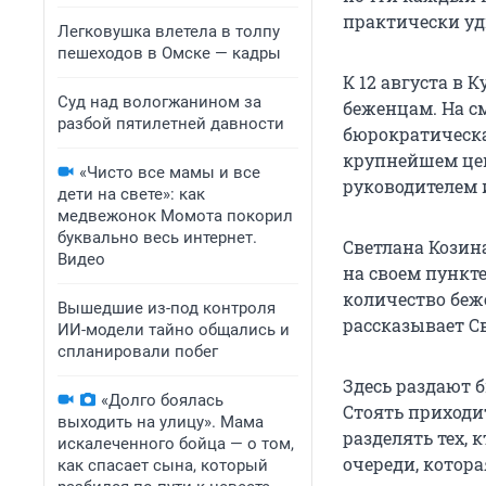
практически уд
Легковушка влетела в толпу
пешеходов в Омске — кадры
К 12 августа в
Суд над вологжанином за
беженцам. На с
разбой пятилетней давности
бюрократическа
крупнейшем цен
«Чисто все мамы и все
руководителем 
дети на свете»: как
медвежонок Момота покорил
буквально весь интернет.
Светлана Козин
Видео
на своем пункт
количество беже
Вышедшие из-под контроля
рассказывает Св
ИИ-модели тайно общались и
спланировали побег
Здесь раздают б
«Долго боялась
Стоять приходит
выходить на улицу». Мама
разделять тех, 
искалеченного бойца — о том,
очереди, котора
как спасает сына, который