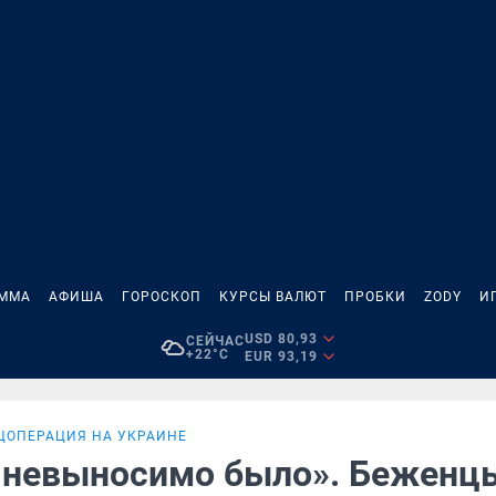
АММА
АФИША
ГОРОСКОП
КУРСЫ ВАЛЮТ
ПРОБКИ
ZODY
И
USD 80,93
СЕЙЧАС
+22°C
EUR 93,19
ЦОПЕРАЦИЯ НА УКРАИНЕ
 невыносимо было». Беженц