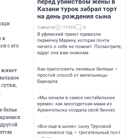
перед убийством жены в
Казани турок забрал торт
на день рождения сына
мощи
5 августа
17 515
5
В уфимский приют привезли
 в
пермячку Марину, которая почти
я с его
ничего о себе не помнит. Посмотрите,
вдруг она вам знакома
Как приготовить ленивые беляши —
о живет
простой способ от жительницы
мальное
Барнаула
 сутки,
.
«Мы начали в самое нестабильное
время»: как многодетная мама из
 белье.
Архангельска создала свой бизнес
тараемся
 другой
«Все еще в шоке»: сыну Трусовой
 этом
исполнился год — трогательный пост