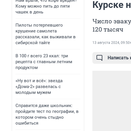
Нам врали, что кофе вреден?
Курске 
Кому можно пить до пяти
чашек в день
Число эвак
Пилоты потерпевшего
120 тысяч
крушение самолета
рассказали, как выживали в
сибирской тайге
13 августа 2024, 09:50
В 100 г всего 23 ккал: три
Написать
рецепта с главным летним
продуктом
«Ну вот и всё»: звезда
«Дома-2» развелась с
молодым мужем
Справится даже школьник:
пройдите тест по географии, в
котором очень стыдно
ошибиться