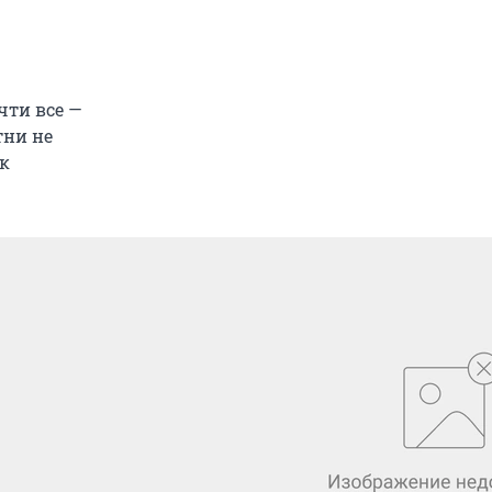
чти все —
тни не
ак