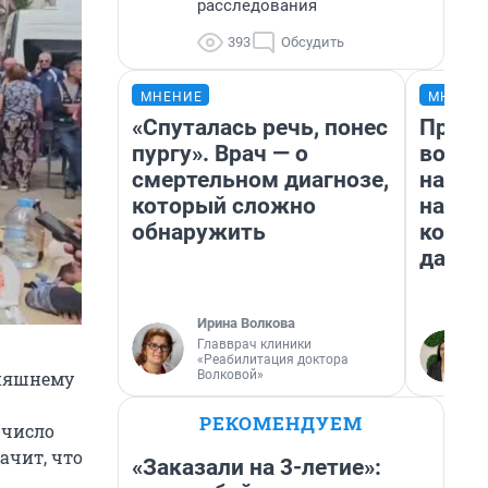
расследования
393
Обсудить
МНЕНИЕ
МНЕНИ
«Спуталась речь, понес
Прода
пургу». Врач — о
возьм
смертельном диагнозе,
нам г
который сложно
налог
обнаружить
косне
даже 
Ирина Волкова
Главврач клиники
«Реабилитация доктора
дняшнему
Волковой»
РЕКОМЕНДУЕМ
 число
ачит, что
«Заказали на 3-летие»: