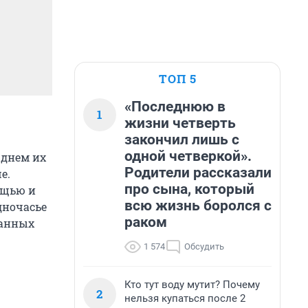
ТОП 5
«Последнюю в
1
жизни четверть
закончил лишь с
одной четверкой».
 днем их
Родители рассказали
е.
про сына, который
ощью и
всю жизнь боролся с
дночасье
раком
ранных
1 574
Обсудить
Кто тут воду мутит? Почему
2
нельзя купаться после 2