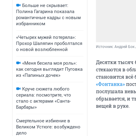
Больше не скрывает:
Полина Гагарина показала
романтичные кадры с новым
избранником
«Четырех мужей потеряла»:
Прохор Шаляпин проболтался
Источник: 
Андрей Бок 
о новой возлюбленной
Десятки тысяч 
«Меня бесила моя роль»:
стекаются в обл
как сегодня выглядит Пуговка
из «Папиных дочек»
становится всё 
«Фонтанка»
пост
Круче сюжета любого
послушала невы
сериала: посмотрите, что
обрывается, и 
стало с актерами «Санта-
вещей в руке.
Барбары»
Смертельное избиение в
Великом Устюге: возбуждено
дело