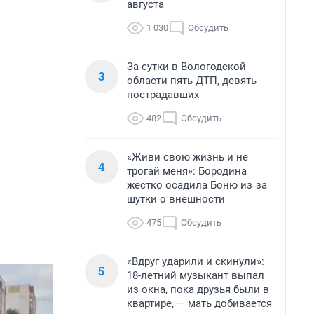
августа
1 030
Обсудить
За сутки в Вологодской
3
области пять ДТП, девять
пострадавших
482
Обсудить
«Живи свою жизнь и не
4
трогай меня»: Бородина
жестко осадила Боню из‑за
шутки о внешности
475
Обсудить
«Вдруг ударили и скинули»:
5
18-летний музыкант выпал
из окна, пока друзья были в
квартире, — мать добивается