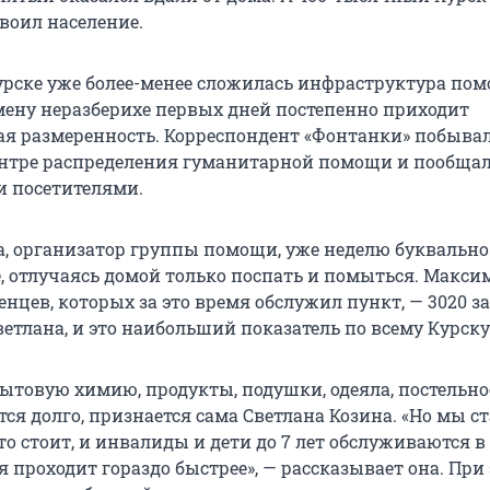
воил население.
 Курске уже более-менее сложилась инфраструктура по
мену неразберихе первых дней постепенно приходит
я размеренность. Корреспондент «Фонтанки» побывал
тре распределения гуманитарной помощи и пообщалс
и посетителями.
а, организатор группы помощи, уже неделю буквальн
е, отлучаясь домой только поспать и помыться. Макси
нцев, которых за это время обслужил пункт, — 3020 за
етлана, и это наибольший показатель по всему Курску
ытовую химию, продукты, подушки, одеяла, постельное
ся долго, признается сама Светлана Козина. «Но мы с
кто стоит, и инвалиды и дети до 7 лет обслуживаются в
я проходит гораздо быстрее», — рассказывает она. При