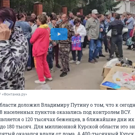
/ «Фонтанка.ру»
области доложил Владимиру Путину о том, что к сего
28 населенных пунктов оказались под контролем ВСУ.
вляется о 120 тысячах беженцев, в ближайшие дни их
до 180 тысяч. Для миллионной Курской области это зн
ятый оказался вдали от дома. А 400-тысячный Курск