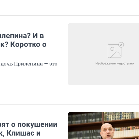
илепина? И в
к? Коротко о
дочь Прилепина — это
рят о покушении
к, Клишас и