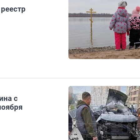
 реестр
ина с
ноября