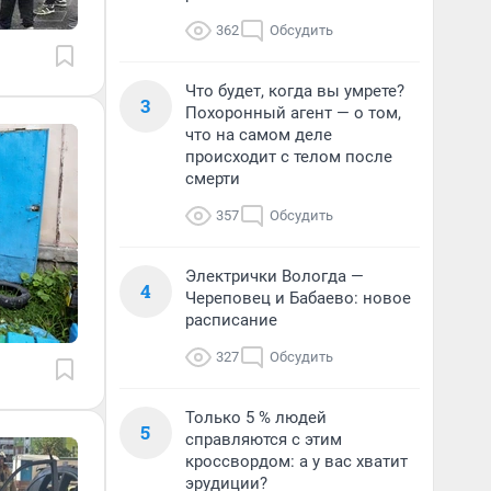
362
Обсудить
Что будет, когда вы умрете?
3
Похоронный агент — о том,
что на самом деле
происходит с телом после
смерти
357
Обсудить
Электрички Вологда —
4
Череповец и Бабаево: новое
расписание
327
Обсудить
Только 5 % людей
5
справляются с этим
кроссвордом: а у вас хватит
эрудиции?