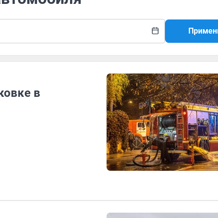
Примен
ковке в