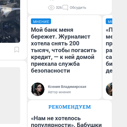
326
Обсудить
МНЕНИЕ
МНЕНИЕ
Мой банк меня
«Покуп
бережет. Журналист
мешке»
хотела снять 200
предпр
тысяч, чтобы погасить
рассказ
кредит, — к ней домой
самом 
приехала служба
бизнес
безопасности
дешевы
На
Ксения Владимирская
От
Автор мнения
де
РЕКОМЕНДУЕМ
«Нам не хотелось
популярности». Бабушки