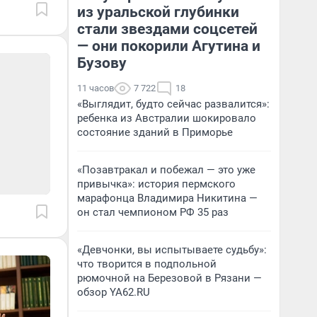
из уральской глубинки
стали звездами соцсетей
— они покорили Агутина и
Бузову
11 часов
7 722
18
«Выглядит, будто сейчас развалится»:
ребенка из Австралии шокировало
состояние зданий в Приморье
«Позавтракал и побежал — это уже
привычка»: история пермского
марафонца Владимира Никитина —
он стал чемпионом РФ 35 раз
«Девчонки, вы испытываете судьбу»:
что творится в подпольной
рюмочной на Березовой в Рязани —
обзор YA62.RU