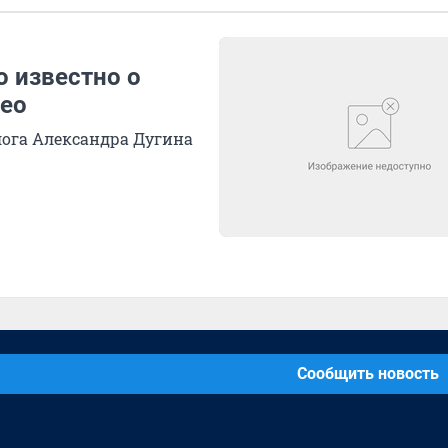
о известно о
део
ога Александра Дугина
Сообщить новость