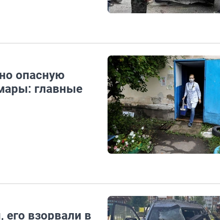
но опасную
омары: главные
 его взорвали в