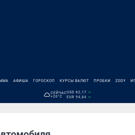
АММА
АФИША
ГОРОСКОП
КУРСЫ ВАЛЮТ
ПРОБКИ
ZODY
И
USD 82,17
СЕЙЧАС
+20°C
EUR 94,84
автомобиля