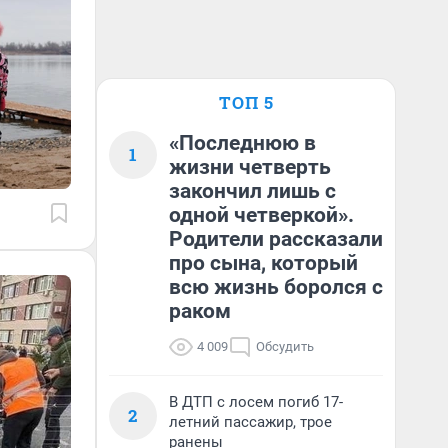
ТОП 5
«Последнюю в
1
жизни четверть
закончил лишь с
одной четверкой».
Родители рассказали
про сына, который
всю жизнь боролся с
раком
4 009
Обсудить
В ДТП с лосем погиб 17-
2
летний пассажир, трое
ранены