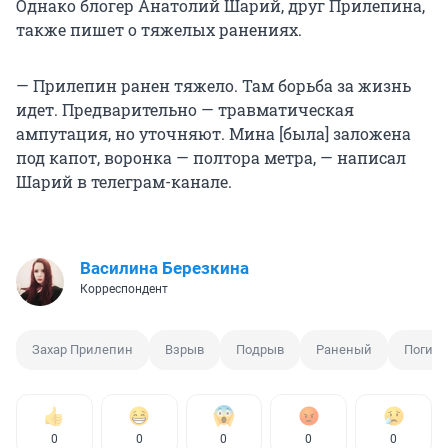
Однако блогер Анатолий Шарий, друг Прилепина,
также пишет о тяжелых ранениях.
— Прилепин ранен тяжело. Там борьба за жизнь
идет. Предварительно — травматическая
ампутация, но уточняют. Мина [была] заложена
под капот, воронка — полтора метра, — написал
Шарий в телеграм-канале.
Василина Березкина
Корреспондент
Захар Прилепин
Взрыв
Подрыв
Раненый
Погиб
0
0
0
0
0