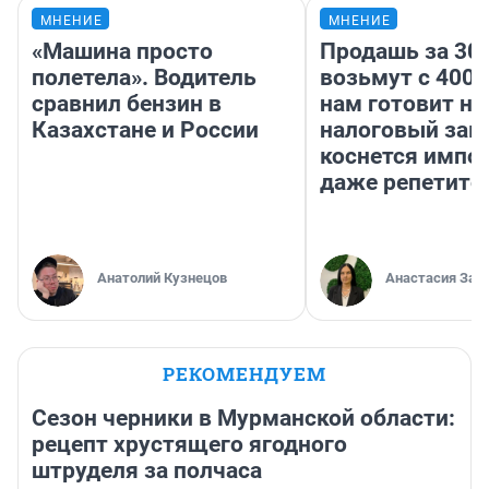
МНЕНИЕ
МНЕНИЕ
«Машина просто
Продашь за 300
полетела». Водитель
возьмут с 4000
сравнил бензин в
нам готовит н
Казахстане и России
налоговый зако
коснется импор
даже репетито
Анатолий Кузнецов
Анастасия Зав
РЕКОМЕНДУЕМ
Сезон черники в Мурманской области:
рецепт хрустящего ягодного
штруделя за полчаса