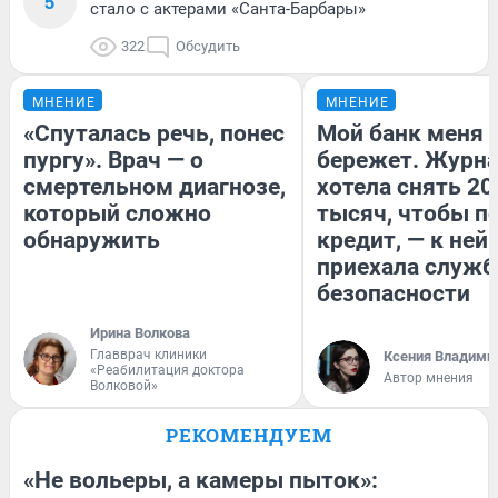
5
стало с актерами «Санта-Барбары»
322
Обсудить
МНЕНИЕ
МНЕНИЕ
«Спуталась речь, понес
Мой банк меня
пургу». Врач — о
бережет. Журн
смертельном диагнозе,
хотела снять 20
который сложно
тысяч, чтобы п
обнаружить
кредит, — к ней
приехала служб
безопасности
Ирина Волкова
Главврач клиники
Ксения Владими
«Реабилитация доктора
Автор мнения
Волковой»
РЕКОМЕНДУЕМ
«Не вольеры, а камеры пыток»: