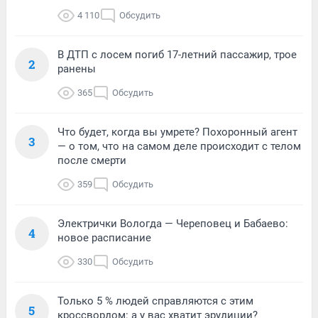
4 110
Обсудить
В ДТП с лосем погиб 17-летний пассажир, трое
2
ранены
365
Обсудить
Что будет, когда вы умрете? Похоронный агент
3
— о том, что на самом деле происходит с телом
после смерти
359
Обсудить
Электрички Вологда — Череповец и Бабаево:
4
новое расписание
330
Обсудить
Только 5 % людей справляются с этим
5
кроссвордом: а у вас хватит эрудиции?