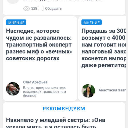
328
Обсудить
МНЕНИЕ
МНЕНИЕ
Наследие, которое
Продашь за 3000
чудом не развалилось:
возьмут с 4000.
транспортный эксперт
нам готовит но
разнес миф о «вечных»
налоговый зако
советских дорогах
коснется импор
даже репетитор
Олег Арефьев
Блогер, предприниматель,
Анастасия Завг
владелец в транспортном
бизнесе
РЕКОМЕНДУЕМ
Накипело у младшей сестры: «Она
уехала жить, а я осталась быть