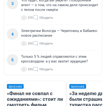
Что будет, когда вы умрете? Похоронный
3
агент — о том, что на самом деле происходит
с телом после смерти
370
Обсудить
Электрички Вологда — Череповец и Бабаево:
4
новое расписание
353
Обсудить
Только 5 % людей справляются с этим
5
кроссвордом: а у вас хватит эрудиции?
335
Обсудить
МНЕНИЕ
МНЕНИЕ
«Финал не совпал с
«За неделю две
ожиданиями»: стоит ли
были страшные
смотреть фильм
туристка расск