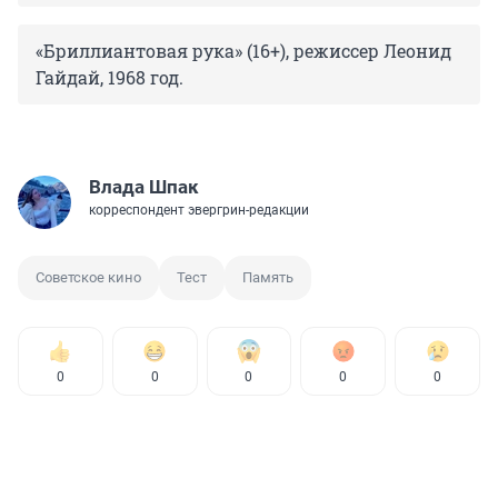
«Бриллиантовая рука» (16+), режиссер Леонид
Гайдай, 1968 год.
Влада Шпак
корреспондент эвергрин-редакции
Советское кино
Тест
Память
0
0
0
0
0