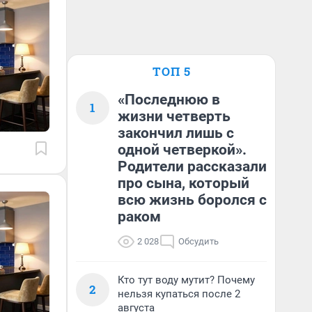
ТОП 5
«Последнюю в
1
жизни четверть
закончил лишь с
одной четверкой».
Родители рассказали
про сына, который
всю жизнь боролся с
раком
2 028
Обсудить
Кто тут воду мутит? Почему
2
нельзя купаться после 2
августа