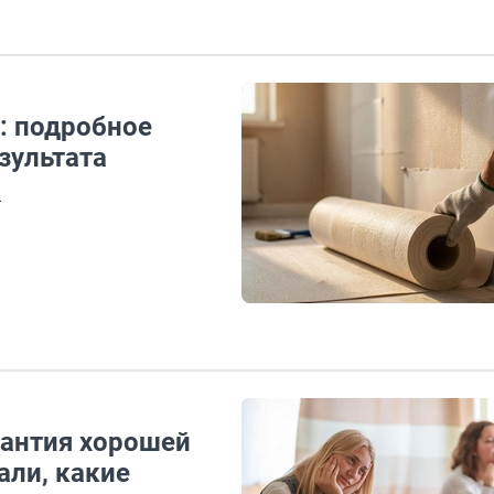
: подробное
зультата
ы
рантия хорошей
али, какие