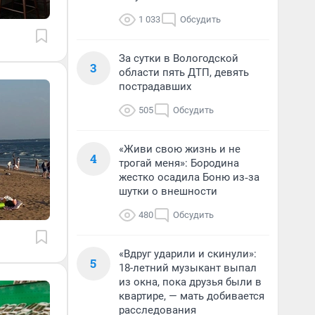
1 033
Обсудить
За сутки в Вологодской
3
области пять ДТП, девять
пострадавших
505
Обсудить
«Живи свою жизнь и не
4
трогай меня»: Бородина
жестко осадила Боню из‑за
шутки о внешности
480
Обсудить
«Вдруг ударили и скинули»:
5
18-летний музыкант выпал
из окна, пока друзья были в
квартире, — мать добивается
расследования