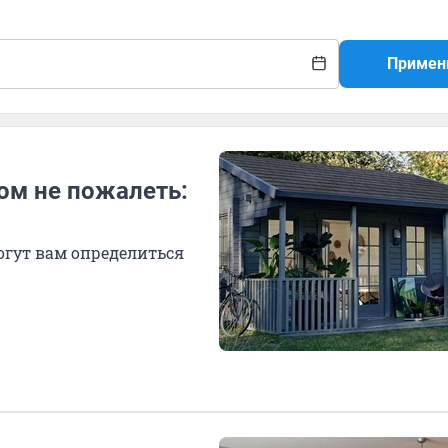
Примен
том не пожалеть:
огут вам определиться