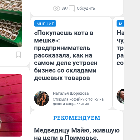
397
Обсудить
МНЕНИЕ
МНЕНИЕ
«Покупаешь кота в
Наслед
мешке»:
чудом 
предприниматель
трансп
рассказала, как на
разнес
самом деле устроен
советс
бизнес со складами
дешевых товаров
Ол
Наталья Шорохова
Бл
Открыла кофейную точку на
вл
деньги соцразвития
би
РЕКОМЕНДУЕМ
Медведицу Майю, жившую
на цепи в Приморье,