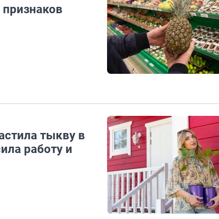
х признаков
растила тыкву в
ила работу и