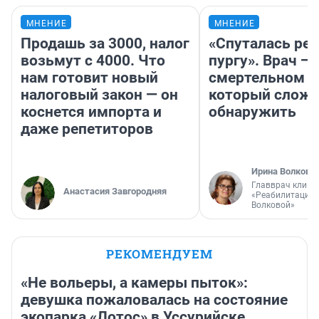
МНЕНИЕ
МНЕНИЕ
Продашь за 3000, налог
«Спуталась реч
возьмут с 4000. Что
пургу». Врач — 
нам готовит новый
смертельном д
налоговый закон — он
который слож
коснется импорта и
обнаружить
даже репетиторов
Ирина Волкова
Главврач клини
Анастасия Завгородняя
«Реабилитация 
Волковой»
РЕКОМЕНДУЕМ
«Не вольеры, а камеры пыток»:
девушка пожаловалась на состояние
экопарка «Лотос» в Уссурийске