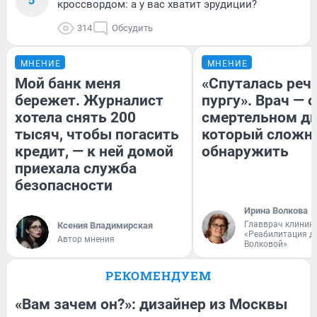
кроссвордом: а у вас хватит эрудиции?
314
Обсудить
МНЕНИЕ
МНЕНИЕ
Мой банк меня
«Спуталась речь
бережет. Журналист
пургу». Врач — о
хотела снять 200
смертельном ди
тысяч, чтобы погасить
который сложн
кредит, — к ней домой
обнаружить
приехала служба
безопасности
Ирина Волкова
Главврач клиник
Ксения Владимирская
«Реабилитация д
Автор мнения
Волковой»
РЕКОМЕНДУЕМ
«Вам зачем он?»: дизайнер из Москвы