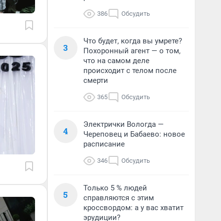
386
Обсудить
Что будет, когда вы умрете?
3
Похоронный агент — о том,
что на самом деле
происходит с телом после
смерти
365
Обсудить
Электрички Вологда —
4
Череповец и Бабаево: новое
расписание
346
Обсудить
Только 5 % людей
5
справляются с этим
кроссвордом: а у вас хватит
эрудиции?