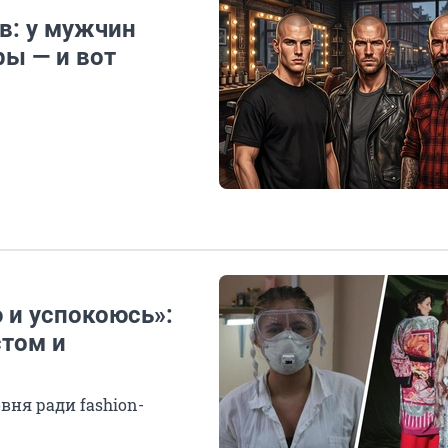
в: у мужчин
ы — и вот
 и успокоюсь»:
стом и
вня ради fashion-