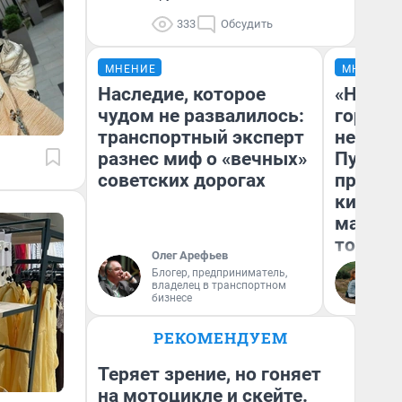
333
Обсудить
МНЕНИЕ
МНЕНИЕ
Наследие, которое
«Нет н
чудом не развалилось:
городов
транспортный эксперт
недофи
разнес миф о «вечных»
Путеше
советских дорогах
проеха
киломе
машине
того
Олег Арефьев
Блогер, предприниматель,
Ек
владелец в транспортном
бизнесе
РЕКОМЕНДУЕМ
Теряет зрение, но гоняет
на мотоцикле и скейте.