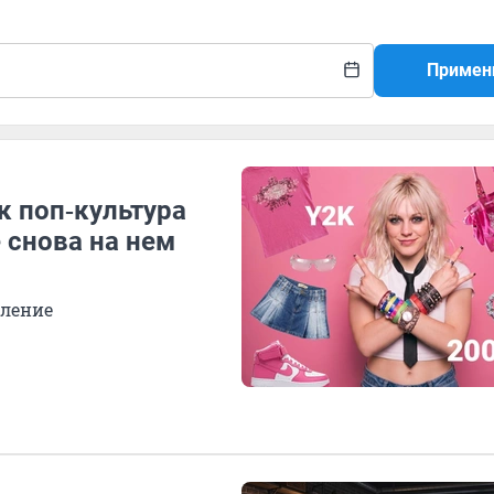
Примен
к поп‑культура
 снова на нем
оление