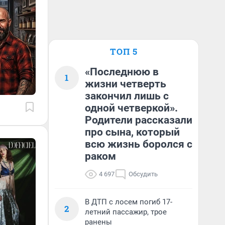
ТОП 5
«Последнюю в
1
жизни четверть
закончил лишь с
одной четверкой».
Родители рассказали
про сына, который
всю жизнь боролся с
раком
4 697
Обсудить
В ДТП с лосем погиб 17-
2
летний пассажир, трое
ранены