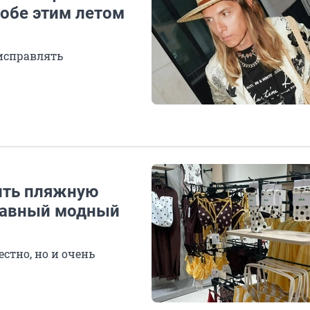
робе этим летом
 исправлять
сить пляжную
главный модный
стно, но и очень