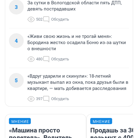
За сутки в Вологодской области пять ДТП,
3
девять пострадавших
502
Обсудить
«Живи свою жизнь и не трогай меня»:
4
Бородина жестко осадила Боню из‑за шутки
о внешности
480
Обсудить
«Вдруг ударили и скинули»: 18-летний
5
музыкант выпал из окна, пока друзья были в
квартире, — мать добивается расследования
397
Обсудить
МНЕНИЕ
МНЕНИЕ
«Машина просто
Продашь за 300
полетела». Водитель
возьмут с 4000