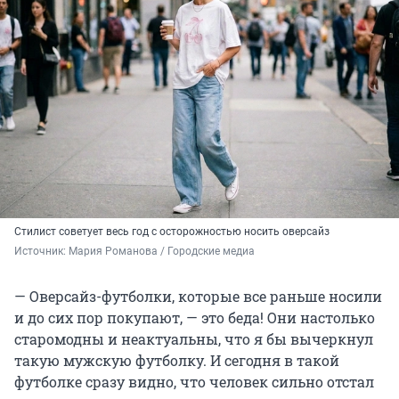
Стилист советует весь год с осторожностью носить оверсайз
Источник: 
Мария Романова / Городские медиа
— Оверсайз-футболки, которые все раньше носили
и до сих пор покупают, — это беда! Они настолько
старомодны и неактуальны, что я бы вычеркнул
такую мужскую футболку. И сегодня в такой
футболке сразу видно, что человек сильно отстал