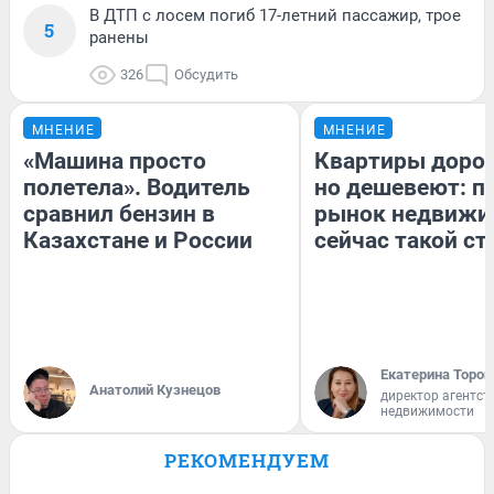
В ДТП с лосем погиб 17-летний пассажир, трое
5
ранены
326
Обсудить
МНЕНИЕ
МНЕНИЕ
«Машина просто
Квартиры доро
полетела». Водитель
но дешевеют: п
сравнил бензин в
рынок недвижи
Казахстане и России
сейчас такой с
Екатерина Тороп
Анатолий Кузнецов
директор агентст
недвижимости
РЕКОМЕНДУЕМ