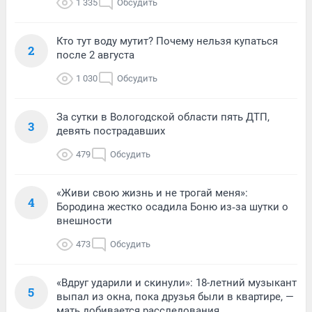
1 335
Обсудить
Кто тут воду мутит? Почему нельзя купаться
2
после 2 августа
1 030
Обсудить
За сутки в Вологодской области пять ДТП,
3
девять пострадавших
479
Обсудить
«Живи свою жизнь и не трогай меня»:
4
Бородина жестко осадила Боню из‑за шутки о
внешности
473
Обсудить
«Вдруг ударили и скинули»: 18-летний музыкант
5
выпал из окна, пока друзья были в квартире, —
мать добивается расследования