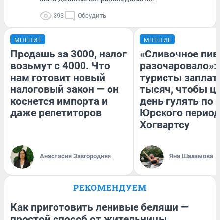
393
Обсудить
МНЕНИЕ
МНЕНИЕ
Продашь за 3000, налог
«Сливочное пив
возьмут с 4000. Что
разочаровало»:
нам готовит новый
туристы заплат
налоговый закон — он
тысяч, чтобы ц
коснется импорта и
день гулять по 
даже репетиторов
Юрского период
Хогвартсу
Анастасия Завгородняя
Яна Шаламова
РЕКОМЕНДУЕМ
Как приготовить ленивые беляши —
простой способ от жительницы