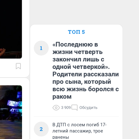
ТОП 5
«Последнюю в
1
жизни четверть
закончил лишь с
одной четверкой».
Родители рассказали
про сына, который
всю жизнь боролся с
раком
3 909
Обсудить
В ДТП с лосем погиб 17-
2
летний пассажир, трое
ранены