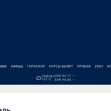
АММА
АФИША
ГОРОСКОП
КУРСЫ ВАЛЮТ
ПРОБКИ
ZODY
И
USD 82,17
СЕЙЧАС
+21°C
EUR 94,84
аль