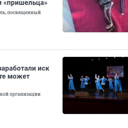
и «пришельца»
аль, посвященный
заработали иск
сте может
ской организации