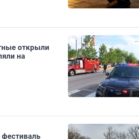
стные открыли
ляли на
 фестиваль