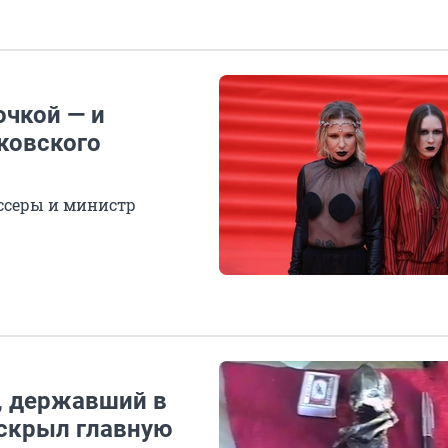
очкой — и
ковского
ссеры и министр
, державший в
аскрыл главную