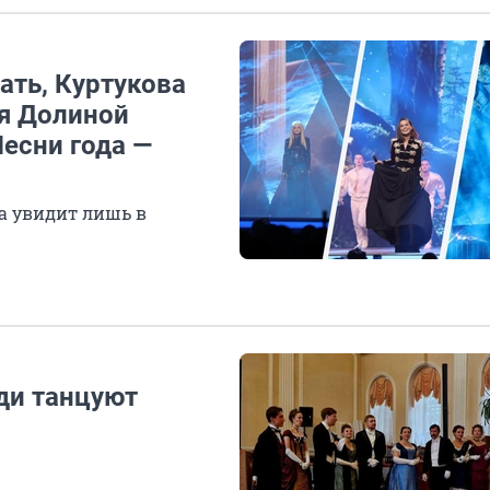
ть, Куртукова
ия Долиной
Песни года —
на увидит лишь в
юди танцуют