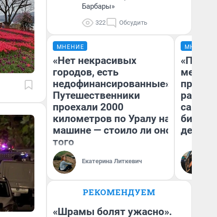
Барбары»
322
Обсудить
МНЕНИЕ
МНЕНИЕ
«Нет некрасивых
«Покуп
городов, есть
мешке»
недофинансированные».
предпр
Путешественники
рассказ
проехали 2000
самом 
километров по Уралу на
бизнес
машине — стоило ли оно
дешевы
того
На
Екатерина Литкевич
От
де
РЕКОМЕНДУЕМ
«Шрамы болят ужасно».