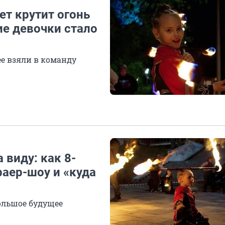
ет крутит огонь
ие девочки стало
ее взяли в команду
а виду: как 8-
фаер-шоу и «куда
ольшое будущее