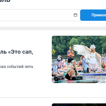
Примен
ь «Это сап,
ких событий лета