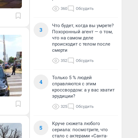
360
Обсудить
Что будет, когда вы умрете?
3
Похоронный агент — о том,
что на самом деле
происходит с телом после
смерти
352
Обсудить
Только 5 % людей
4
справляются с этим
кроссвордом: а у вас хватит
эрудиции?
325
Обсудить
Круче сюжета любого
5
сериала: посмотрите, что
стало с актерами «Санта-