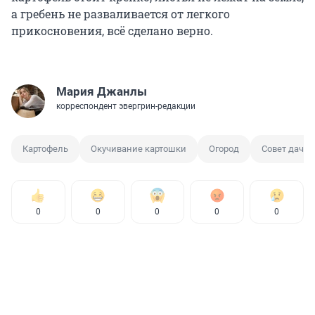
а гребень не разваливается от легкого
прикосновения, всё сделано верно.
Мария Джанлы
корреспондент эвергрин-редакции
Картофель
Окучивание картошки
Огород
Совет дачни
0
0
0
0
0