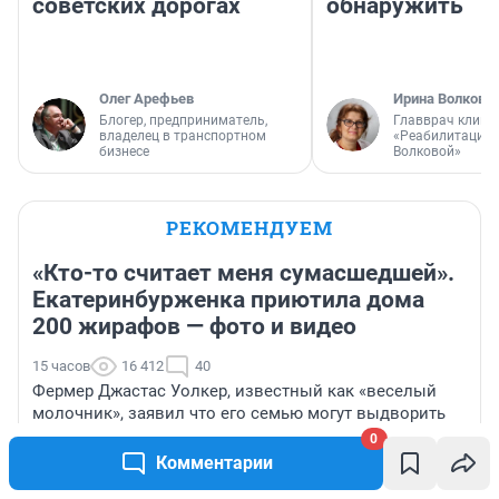
советских дорогах
обнаружить
Олег Арефьев
Ирина Волкова
Блогер, предприниматель,
Главврач клини
владелец в транспортном
«Реабилитация 
бизнесе
Волковой»
РЕКОМЕНДУЕМ
«Кто-то считает меня сумасшедшей».
Екатеринбурженка приютила дома
200 жирафов — фото и видео
15 часов
16 412
40
Фермер Джастас Уолкер, известный как «веселый
молочник», заявил что его семью могут выдворить
из России — видео
0
Комментарии
«Четыре месяца больничных»: в Ярославле