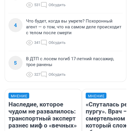
531
Обсудить
Что будет, когда вы умрете? Похоронный
4
агент — о том, что на самом деле происходит
с телом после смерти
341
Обсудить
В ДТП с лосем погиб 17-летний пассажир,
5
трое ранены
327
Обсудить
МНЕНИЕ
МНЕНИЕ
Наследие, которое
«Спуталась реч
чудом не развалилось:
пургу». Врач — 
транспортный эксперт
смертельном д
разнес миф о «вечных»
который слож