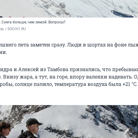
 Снега больше, чем зимой. Вопросы?
зь / SOCHI1.RU
шнего лета заметен сразу. Люди в шортах на фоне лы
ии.
ндра и Алексей из Тамбова признались, что пребываю
 Внизу жара, а тут, на горе, впору валенки надевать. О
гробы, солнце палило, температура воздуха была
+21 °C