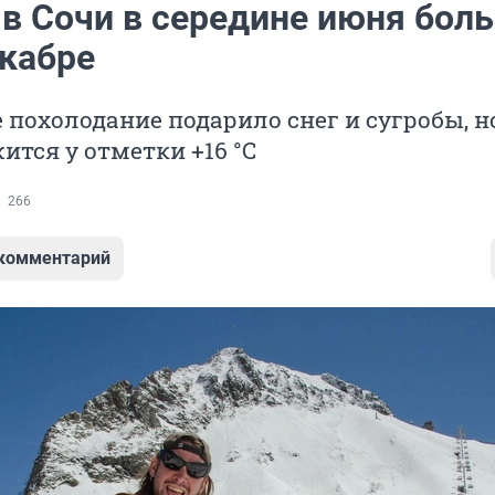
 в Сочи в середине июня бол
екабре
похолодание подарило снег и сугробы, н
ится у отметки +16 °C
266
 комментарий