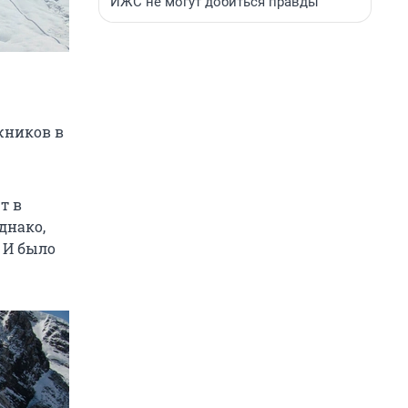
ИЖС не могут добиться правды
жников в
т в
днако,
. И было