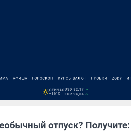
АММА
АФИША
ГОРОСКОП
КУРСЫ ВАЛЮТ
ПРОБКИ
ZODY
И
USD 82,17
СЕЙЧАС
+16°C
EUR 94,84
необычный отпуск? Получите: