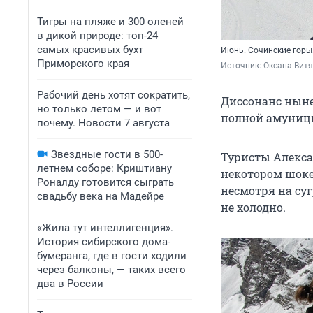
Тигры на пляже и 300 оленей
в дикой природе: топ-24
самых красивых бухт
Июнь. Сочинские горы.
Приморского края
Источник: 
Оксана Витя
Рабочий день хотят сократить,
Диссонанс ныне
но только летом — и вот
полной амуниц
почему. Новости 7 августа
Звездные гости в 500-
Туристы Алекса
летнем соборе: Криштиану
некотором шоке.
Роналду готовится сыграть
несмотря на су
свадьбу века на Мадейре
не холодно.
«Жила тут интеллигенция».
История сибирского дома-
бумеранга, где в гости ходили
через балконы, — таких всего
два в России