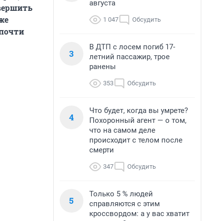
августа
овершить
уже
1 047
Обсудить
 почти
В ДТП с лосем погиб 17-
3
летний пассажир, трое
ранены
353
Обсудить
Что будет, когда вы умрете?
4
Похоронный агент — о том,
что на самом деле
происходит с телом после
смерти
347
Обсудить
Только 5 % людей
5
справляются с этим
кроссвордом: а у вас хватит