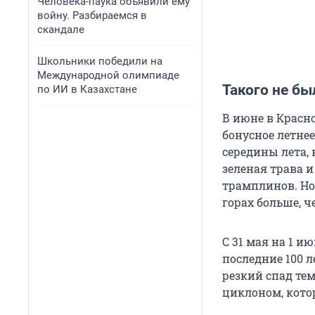
Человека-паука объявили ему
войну. Разбираемся в
скандале
Школьники победили на
Международной олимпиаде
Такого не бы
по ИИ в Казахстане
В июне в Красн
бонусное летнее
середины лета,
зеленая трава и
трамплинов. Но 
горах больше, ч
С 31 мая на 1 и
последние 100 л
резкий спад те
циклоном, кото