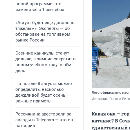
новой программе: что
изменится с 1 сентября
«Август будет еще довольно
тяжелым». Эксперты — об
обстановке на топливном
рынке России
Осенние каникулы станут
дольше, а зимние сократят в
новом учебном году: в чём
дело
По погоде 8 августа можно
определить, насколько
Лето официально насту
дождливой будет осень —
Источник: 
Оксана Витя
важные приметы
Какая она — гор
Россиянина арестовали за
звезды в Telegram — что он
катание? В Соч
натворил
единственный го