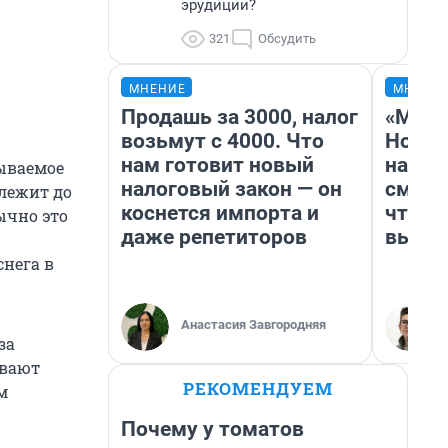
эрудиции?
321
Обсудить
МНЕНИЕ
МНЕНИ
Продашь за 3000, налог
«Мы в
возьмут с 4000. Что
Нолан
нам готовит новый
настр
зываемое
налоговый закон — он
смотр
 лежит до
коснется импорта и
чтобы
ычно это
даже репетиторов
выгля
снега в
Анастасия Завгородняя
за
ывают
РЕКОМЕНДУЕМ
м
Почему у томатов