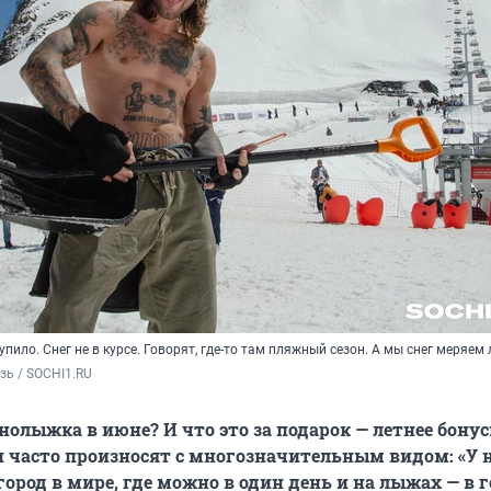
пило. Снег не в курсе. Говорят, где-то там пляжный сезон. А мы снег меряем
зь / SOCHI1.RU
нолыжка в июне? И что это за подарок — летнее бонус
и часто произносят с многозначительным видом: «У 
род в мире, где можно в один день и на лыжах — в го