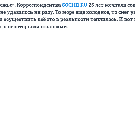
режье». Корреспондентка
SOCHI1.RU
25 лет мечтала с
й не удавалось ни разу. То море еще холодное, то снег 
я осуществить всё это в реальности теплилась. И вот
а, с некоторыми нюансами.