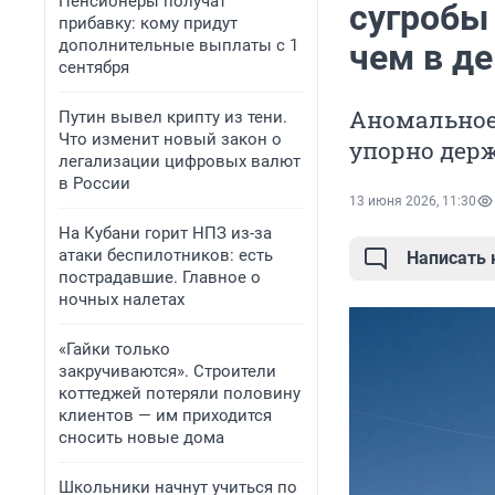
Пенсионеры получат
сугробы
прибавку: кому придут
дополнительные выплаты с 1
чем в д
сентября
Аномальное 
Путин вывел крипту из тени.
Что изменит новый закон о
упорно держ
легализации цифровых валют
в России
13 июня 2026, 11:30
На Кубани горит НПЗ из-за
атаки беспилотников: есть
Написать
пострадавшие. Главное о
ночных налетах
«Гайки только
закручиваются». Строители
коттеджей потеряли половину
клиентов — им приходится
сносить новые дома
Школьники начнут учиться по