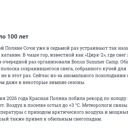
ло 100 лет
ой Поляне Сочи уже в седьмой раз устраивают так на
 катание. В чаше гор, известной как «Цирк-2», где снег
 в очередной раз организовали Bonus Summer Camp. Об
 полоска сохранившегося снега, собранного кучей для
не в этот раз. Сейчас из-за аномального похолодания 
ем даже в некоторые зимние сезоны.
юня 2026 года Красная Поляна побила рекорд по холоду 
ет. Воздух в поселке остыл до
+3 °C
. Метеорологи связ
мпературы с приходом арктического воздуха и мощны
рый также привел к обильным снегопадам.