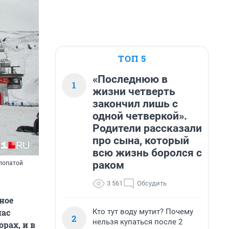
ТОП 5
«Последнюю в
1
жизни четверть
закончил лишь с
одной четверкой».
Родители рассказали
про сына, который
всю жизнь боролся с
раком
 лопатой
3 561
Обсудить
ное
Кто тут воду мутит? Почему
нас
2
нельзя купаться после 2
рах, и в