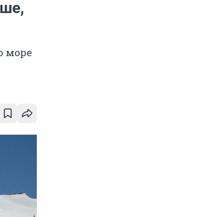
ьше,
о море