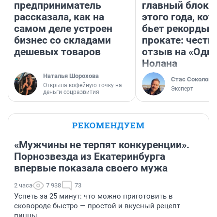
предприниматель
главный блокб
рассказала, как на
этого года, ко
самом деле устроен
бьет рекорды 
бизнес со складами
прокате: честн
дешевых товаров
отзыв на «Оди
Нолана
Наталья Шорохова
Стас Соколов
Открыла кофейную точку на
Эксперт
деньги соцразвития
РЕКОМЕНДУЕМ
«Мужчины не терпят конкуренции».
Порнозвезда из Екатеринбурга
впервые показала своего мужа
2 часа
7 938
73
Успеть за 25 минут: что можно приготовить в
сковороде быстро — простой и вкусный рецепт
пиццы