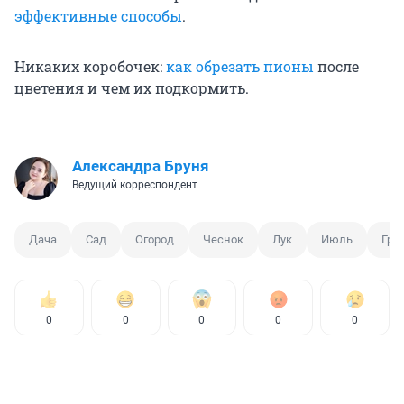
эффективные способы
.
Никаких коробочек:
как обрезать пионы
после
цветения и чем их подкормить.
Александра Бруня
Ведущий корреспондент
Дача
Сад
Огород
Чеснок
Лук
Июль
Гря
0
0
0
0
0