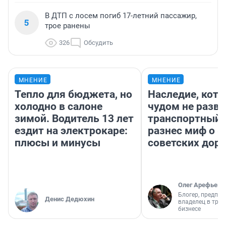
В ДТП с лосем погиб 17-летний пассажир,
5
трое ранены
326
Обсудить
МНЕНИЕ
МНЕНИЕ
Тепло для бюджета, но
Наследие, кото
холодно в салоне
чудом не разва
зимой. Водитель 13 лет
транспортный 
ездит на электрокаре:
разнес миф о 
плюсы и минусы
советских доро
Олег Арефьев
Блогер, предпри
Денис Дедюхин
владелец в тра
бизнесе