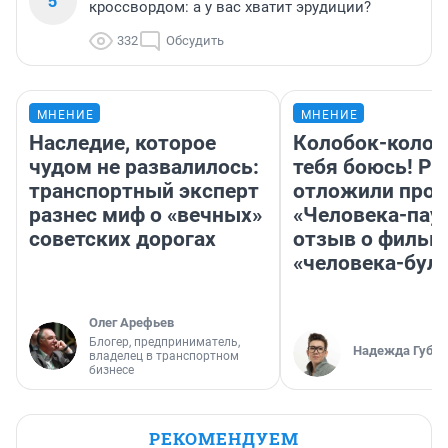
5
кроссвордом: а у вас хватит эрудиции?
332
Обсудить
МНЕНИЕ
МНЕНИЕ
Наследие, которое
Колобок-колобо
чудом не развалилось:
тебя боюсь! Ра
транспортный эксперт
отложили прок
разнес миф о «вечных»
«Человека-пау
советских дорогах
отзыв о фильм
«человека-бул
Олег Арефьев
Блогер, предприниматель,
Надежда Губар
владелец в транспортном
бизнесе
РЕКОМЕНДУЕМ