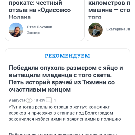
прокате: честный
километров по 
отзыв на «Одиссею»
машине — стои
Нолана
того
Стас Соколов
Екатерина Лит
Эксперт
РЕКОМЕНДУЕМ
Победили опухоль размером с яйцо и
вытащили младенца с того света.
Пять историй врачей из Тюмени со
счастливым концом
9 августа
18 439
4
«Тут иногда реально страшно жить»: конфликт
казаков и приезжих в станице под Волгоградом
закончился избиениями и заявлениями в полицию
Победили рак и стали родителями вопреки всему.