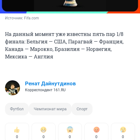
Источник: 
Fifa.com
На данный момент уже известны пять пар 1/8
финала: Бельгия — США, Парагвай — Франция,
Канада — Марокко, Бразилия — Норвегия,
Мексика — Англия
Ренат Дайнутдинов
Корреспондент 161.RU
Футбол
Чемпионат мира
Спорт
0
0
0
0
0