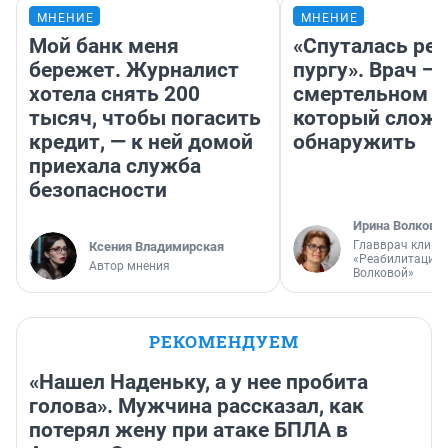
МНЕНИЕ
МНЕНИЕ
Мой банк меня
«Спуталась реч
бережет. Журналист
пургу». Врач — 
хотела снять 200
смертельном д
тысяч, чтобы погасить
который слож
кредит, — к ней домой
обнаружить
приехала служба
безопасности
Ирина Волкова
Главврач клини
Ксения Владимирская
«Реабилитация 
Автор мнения
Волковой»
РЕКОМЕНДУЕМ
«Нашел Наденьку, а у нее пробита
голова». Мужчина рассказал, как
потерял жену при атаке БПЛА в